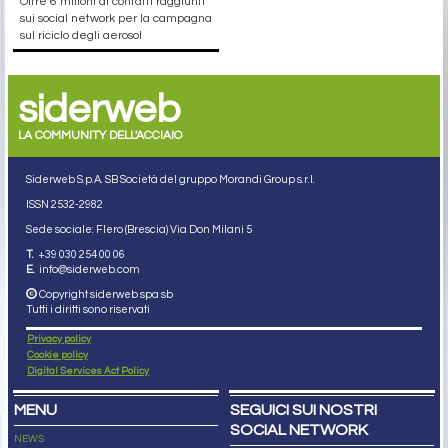
Oltre 6 milioni di contatti raggiunti
sui social network per la campagna
sul riciclo degli aerosol
siderweb
LA COMMUNITY DELL'ACCIAIO
Siderweb S.p.A. SB Società del gruppo Morandi Group s.r.l.
ISSN 2532
-2982
Sede sociale: Flero (Brescia) Via Don Milani 5
T.
+39 030 254 00 06
E.
info@siderweb.com
Copyright siderweb spa sb
Tutti i diritti sono riservati
Privacy policy
Cookie policy
Digital Services Act Policy
MENU
SEGUICI SUI NOSTRI
SOCIAL NETWORK
NEWS