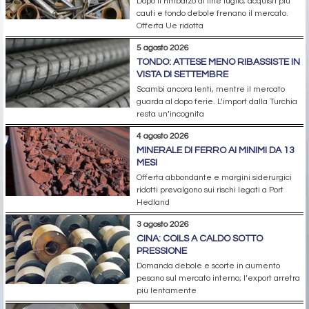
Dopo il rimbalzo di fine luglio, acquisti più
cauti e tondo debole frenano il mercato.
Offerta Ue ridotta
5 agosto 2026
TONDO: ATTESE MENO RIBASSISTE IN
VISTA DI SETTEMBRE
Scambi ancora lenti, mentre il mercato
guarda al dopo ferie. L’import dalla Turchia
resta un’incognita
4 agosto 2026
MINERALE DI FERRO AI MINIMI DA 13
MESI
Offerta abbondante e margini siderurgici
ridotti prevalgono sui rischi legati a Port
Hedland
3 agosto 2026
CINA: COILS A CALDO SOTTO
PRESSIONE
Domanda debole e scorte in aumento
pesano sul mercato interno; l’export arretra
più lentamente