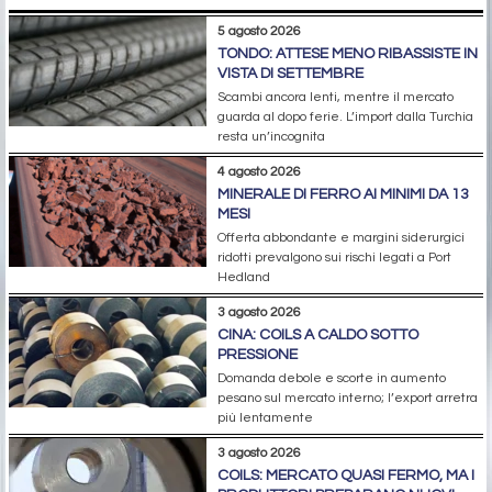
5 agosto 2026
TONDO: ATTESE MENO RIBASSISTE IN
VISTA DI SETTEMBRE
Scambi ancora lenti, mentre il mercato
guarda al dopo ferie. L’import dalla Turchia
resta un’incognita
4 agosto 2026
MINERALE DI FERRO AI MINIMI DA 13
MESI
Offerta abbondante e margini siderurgici
ridotti prevalgono sui rischi legati a Port
Hedland
3 agosto 2026
CINA: COILS A CALDO SOTTO
PRESSIONE
Domanda debole e scorte in aumento
pesano sul mercato interno; l’export arretra
più lentamente
3 agosto 2026
COILS: MERCATO QUASI FERMO, MA I