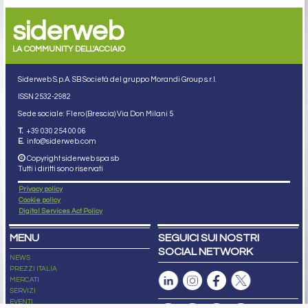
siderweb
LA COMMUNITY DELL'ACCIAIO
Siderweb S.p.A. SB Società del gruppo Morandi Group s.r.l.
ISSN 2532
-2982
Sede sociale: Flero (Brescia) Via Don Milani 5
T.
+39 030 254 00 06
E.
info@siderweb.com
Copyright siderweb spa sb
Tutti i diritti sono riservati
Privacy policy
Cookie policy
Digital Services Act Policy
MENU
SEGUICI SUI NOSTRI
SOCIAL NETWORK
NEWS
PREZZI ITALIA
MERCATI
SERVIZI
EVENTI