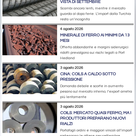
VISTA DI SETTEMBRE
Scambi ancora lenti, mentre il mercato
guarda al dopo ferie. L’import dalla Turchia
resta un’incognita
4 agosto 2026
MINERALE DI FERRO AI MINIMI DA 13
MESI
Offerta abbondante e margini siderurgici
ridotti prevalgono sui rischi legati a Port
Hedland
3 agosto 2026
CINA: COILS A CALDO SOTTO
PRESSIONE
Domanda debole e scorte in aumento
pesano sul mercato interno; l’export arretra
più lentamente
3 agosto 2026
COILS: MERCATO QUASI FERMO, MA I
PRODUTTORI PREPARANO NUOVI
RIALZI
Portafogli ordini e maggiori vincoli all’import
sostengono le attese per settembre