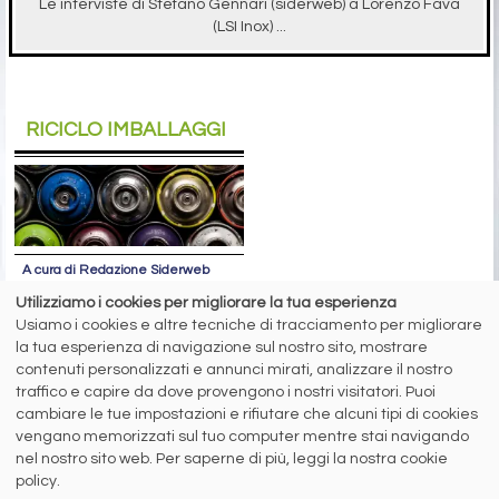
Le interviste di Stefano Gennari (siderweb) a Lorenzo Fava
(LSI Inox) ...
RICICLO IMBALLAGGI
A cura di Redazione Siderweb
RICREA: “Spray Sereno”
Utilizziamo i cookies per migliorare la tua esperienza
Usiamo i cookies e altre tecniche di tracciamento per migliorare
parla alla Gen Z
la tua esperienza di navigazione sul nostro sito, mostrare
Oltre 6 milioni di contatti raggiunti
contenuti personalizzati e annunci mirati, analizzare il nostro
sui social network per la campagna
traffico e capire da dove provengono i nostri visitatori. Puoi
sul riciclo degli aerosol
cambiare le tue impostazioni e rifiutare che alcuni tipi di cookies
vengano memorizzati sul tuo computer mentre stai navigando
nel nostro sito web. Per saperne di più, leggi la nostra cookie
siderweb
policy.