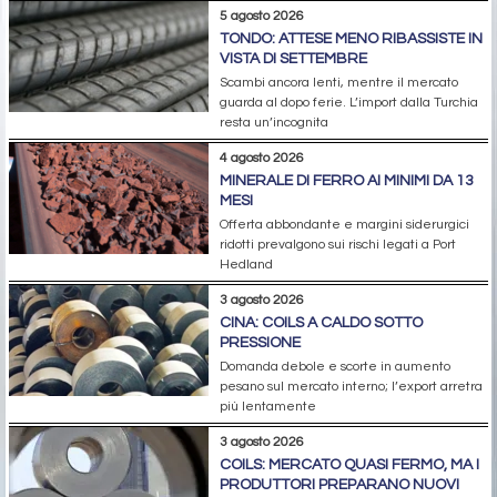
5 agosto 2026
TONDO: ATTESE MENO RIBASSISTE IN
VISTA DI SETTEMBRE
Scambi ancora lenti, mentre il mercato
guarda al dopo ferie. L’import dalla Turchia
resta un’incognita
4 agosto 2026
MINERALE DI FERRO AI MINIMI DA 13
MESI
Offerta abbondante e margini siderurgici
ridotti prevalgono sui rischi legati a Port
Hedland
3 agosto 2026
CINA: COILS A CALDO SOTTO
PRESSIONE
Domanda debole e scorte in aumento
pesano sul mercato interno; l’export arretra
più lentamente
3 agosto 2026
COILS: MERCATO QUASI FERMO, MA I
PRODUTTORI PREPARANO NUOVI