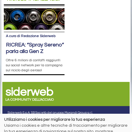
A cura di Redazione Siderweb
RICREA: “Spray Sereno”
parla alla Gen Z
Oltre 6 milioni di contatti raggiunti
sui social network per la campagna
sul riciclo degli aerosol
siderweb
LA COMMUNITY DELL'ACCIAIO
Siderweb S.p.A. SB Società del gruppo Morandi Group s.r.l.
Utilizziamo i cookies per migliorare la tua esperienza
ISSN 2532
-2982
Usiamo i cookies e altre tecniche di tracciamento per migliorare
Sede sociale: Flero (Brescia) Via Don Milani 5
la tua esperienza di navigazione sul nostro sito, mostrare