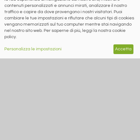
T.
+39 030 254 00 06
contenuti personalizzati e annunci mirati, analizzare il nostro
E.
info@siderweb.com
traffico e capire da dove provengono i nostri visitatori. Puoi
Copyright siderweb spa sb
cambiare le tue impostazioni e rifiutare che alcuni tipi di cookies
Tutti i diritti sono riservati
vengano memorizzati sul tuo computer mentre stai navigando
Privacy policy
nel nostro sito web. Per saperne di più, leggi la nostra cookie
Cookie policy
policy.
Digital Services Act Policy
Personalizza le impostazioni
Accetta
MENU
SEGUICI SUI NOSTRI
SOCIAL NETWORK
NEWS
PREZZI ITALIA
MERCATI
SERVIZI
EVENTI
ABBONAMENTI
MADE IN STEEL
NEWSLETTER
Capitale Sociale: 190.000€ interamente versato
Registro delle Imprese di Brescia
Codice Fiscale e Partita I.V.A.:
IT03562320170
R.E.A. n. 419331
www.siderweb.com: Autorizzazione del Tribunale di Brescia n. 11/2004 del 17
marzo 2004, Iscrizione al R.O.C. n. 26116.
Direttrice Responsabile: