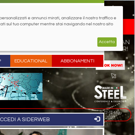
rsonalizzati e annunci mirati, analizzare il nostro traffico e
zati sul tuo computer mentre stai navigando nel nostro sito
Accetta
P
EDUCATIONAL
ABBONAMENTI
CCEDI A SIDERWEB