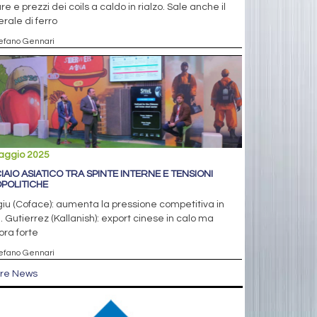
re e prezzi dei coils a caldo in rialzo. Sale anche il
rale di ferro
tefano Gennari
aggio 2025
IAIO ASIATICO TRA SPINTE INTERNE E TENSIONI
POLITICHE
iu (Coface): aumenta la pressione competitiva in
. Gutierrez (Kallanish): export cinese in calo ma
ra forte
tefano Gennari
tre News