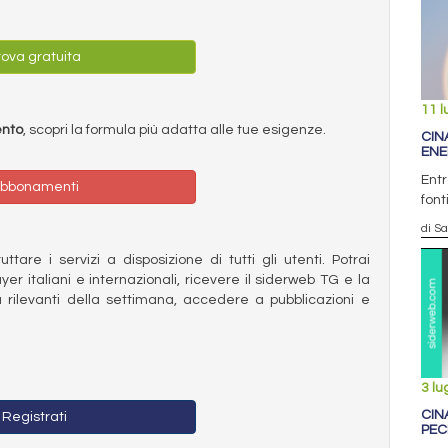
ova gratuita
11 l
ento
, scopri la formula più adatta alle tue esigenze.
CIN
ENE
Entr
bbonamenti
font
di S
ttare i servizi a disposizione di tutti gli utenti. Potrai
ayer italiani e internazionali, ricevere il siderweb TG e la
 rilevanti della settimana, accedere a pubblicazioni e
3 lu
CIN
Registrati
PEC