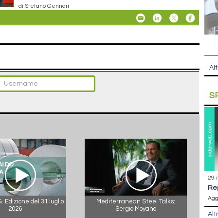
di Stefano Gennari
Alt
S
29 
r
Agg
 Edizione del 31 luglio
Mediterranean Steel Talks:
2026
Sergio Moyano
Alt