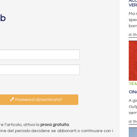
ACC
VER
Ma 
eb
sped
barr
di S
15 l
CINA
Password dimenticata?
A gi
Outp
sem
di S
l’articolo, attiva la
prova gratuita
.
ermine del periodo decidere se abbonarti o continuare con i