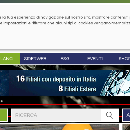
la tua esperienza di navigazione sul nostro sito, mostrare contenuti pe
tue impostazioni e rifiutare che alcuni tipi di cookies vengano memoriz
ILANCI
SIDERWEB
ESG
EVENTI
SHO
Cerca nel sito
A