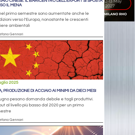
IAIO CINESE: IL BARICENTRO DELL'EXPORT SI SPOSTA
SO IL MENA
nel primo semestre sono aumentate anche le
izioni verso l'Europa, nonostante le crescenti
iere ambientali
tefano Gennari
uglio 2025
, PRODUZIONE DI ACCIAIO AI MINIMI DA DIECI MESI
ugno pesano domanda debole e tagli produttivi.
ut al livello più basso dal 2020 per un primo
estre
tefano Gennari