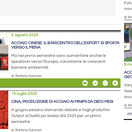
Futu
mine
di S
5 agosto 2025
ACCIAIO CINESE: IL BARICENTRO DELL'EXPORT SI SPOSTA
VERSO IL MENA
Ma nel primo semestre sono aumentate anche le
spedizioni verso l'Europa, nonostante le crescenti
8 m
barriere ambientali
ACC
di Stefano Gennari
GEO
Varg
Asia
15 luglio 2025
anco
CINA, PRODUZIONE DI ACCIAIO AI MINIMI DA DIECI MESI
di S
A giugno pesano domanda debole e tagli produttivi.
Al
Output al livello più basso dal 2020 per un primo
semestre
di Stefano Gennari