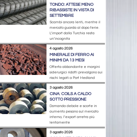
TONDO: ATTESE MENO
RIBASSISTE IN VISTA DI
SETTEMBRE
Scambi ancora lenti, mentre il
mercato guarda al dopo ferie.
L’import dalla Turchia resta
un’incognita
4 agosto 2026
MINERALE DI FERRO AI
MINIMI DA 13 MESI
Offerta abbondante e margini
siderurgici ridotti prevalgono sui
rischi legati a Port Hedland
3 agosto 2026
CINA: COILS A CALDO
SOTTO PRESSIONE
Domanda debole e scorte in
aumento pesano sul mercato
interno; l’export arretra più
lentamente
3 agosto 2026