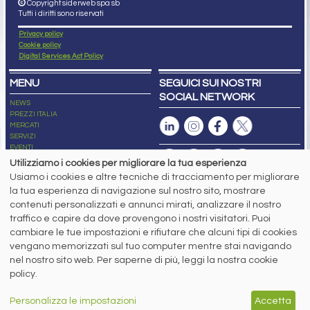
Copyright siderweb spa sb
Tutti i diritti sono riservati
Privacy policy
Cookie policy
Digital Services Act Policy
MENU
SEGUICI SUI NOSTRI
SOCIAL NETWORK
NEWS
PREZZI ITALIA
MERCATI
SERVIZI
EVENTI
ABBONAMENTI
Utilizziamo i cookies per migliorare la tua esperienza
MADE IN STEEL
Usiamo i cookies e altre tecniche di tracciamento per migliorare
NEWSLETTER
la tua esperienza di navigazione sul nostro sito, mostrare
Capitale Sociale: 190.000€ interamente versato
contenuti personalizzati e annunci mirati, analizzare il nostro
Registro delle Imprese di Brescia
traffico e capire da dove provengono i nostri visitatori. Puoi
Codice Fiscale e Partita I.V.A.:
IT03562320170
R.E.A. n. 419331
cambiare le tue impostazioni e rifiutare che alcuni tipi di cookies
vengano memorizzati sul tuo computer mentre stai navigando
www.siderweb.com: Autorizzazione del Tribunale di Brescia n. 11/2004 del 17
nel nostro sito web. Per saperne di più, leggi la nostra cookie
marzo 2004, Iscrizione al R.O.C. n. 26116.
Direttrice Responsabile:
policy.
Elisa Bonomelli
Vicedirettore Responsabile:
Personalizza le impostazioni
Accetta
Stefano Gennari