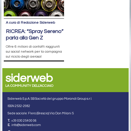
A cura di Redazione Siderweb
RICREA: “Spray Sereno”
parla alla Gen Z
Oltre 6 milioni di contatti raggiunti
sui social network per la campagna
sul riciclo degli aerosol
siderweb
LA COMMUNITY DELL'ACCIAIO
Siderweb S.p.A. SB Società del gruppo Morandi Group s.r.l.
ISSN 2532
-2982
Sede sociale: Flero (Brescia) Via Don Milani 5
T.
+39 030 254 00 06
E.
info@siderweb.com