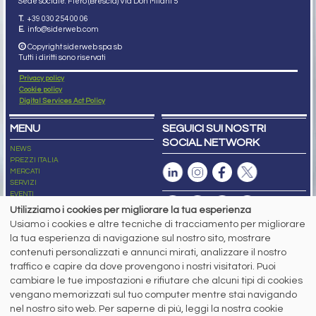
Sede sociale: Flero (Brescia) Via Don Milani 5
T.
+39 030 254 00 06
E.
info@siderweb.com
Copyright siderweb spa sb
Tutti i diritti sono riservati
Privacy policy
Cookie policy
Digital Services Act Policy
MENU
SEGUICI SUI NOSTRI
SOCIAL NETWORK
NEWS
PREZZI ITALIA
MERCATI
SERVIZI
EVENTI
ABBONAMENTI
Utilizziamo i cookies per migliorare la tua esperienza
MADE IN STEEL
Usiamo i cookies e altre tecniche di tracciamento per migliorare
NEWSLETTER
la tua esperienza di navigazione sul nostro sito, mostrare
Capitale Sociale: 190.000€ interamente versato
contenuti personalizzati e annunci mirati, analizzare il nostro
Registro delle Imprese di Brescia
traffico e capire da dove provengono i nostri visitatori. Puoi
Codice Fiscale e Partita I.V.A.:
IT03562320170
R.E.A. n. 419331
cambiare le tue impostazioni e rifiutare che alcuni tipi di cookies
vengano memorizzati sul tuo computer mentre stai navigando
www.siderweb.com: Autorizzazione del Tribunale di Brescia n. 11/2004 del 17
nel nostro sito web. Per saperne di più, leggi la nostra cookie
marzo 2004, Iscrizione al R.O.C. n. 26116.