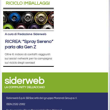
RICICLO IMBALLAGGI
A cura di Redazione Siderweb
RICREA: “Spray Sereno”
parla alla Gen Z
Oltre 6 milioni di contatti raggiunti
sui social network per la campagna
sul riciclo degli aerosol
siderweb
LA COMMUNITY DELL'ACCIAIO
Siderweb S.p.A. SB Società del gruppo Morandi Group s.r.l.
ISSN 2532
-2982