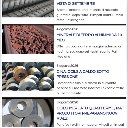
VISTA DI SETTEMBRE
Scambi ancora lenti, mentre il mercato
guarda al dopo ferie. L’import dalla Turchia
resta un’incognita
4 agosto 2026
MINERALE DI FERRO AI MINIMI DA 13
MESI
Offerta abbondante e margini siderurgici
ridotti prevalgono sui rischi legati a Port
Hedland
3 agosto 2026
CINA: COILS A CALDO SOTTO
PRESSIONE
Domanda debole e scorte in aumento
pesano sul mercato interno; l’export arretra
più lentamente
3 agosto 2026
COILS: MERCATO QUASI FERMO, MA I
PRODUTTORI PREPARANO NUOVI
RIALZI
Portafogli ordini e maggiori vincoli all’import