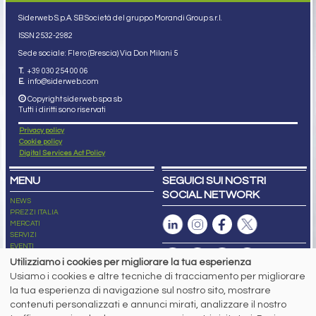
Siderweb S.p.A. SB Società del gruppo Morandi Group s.r.l.
ISSN 2532
-2982
Sede sociale: Flero (Brescia) Via Don Milani 5
T.
+39 030 254 00 06
E.
info@siderweb.com
Copyright siderweb spa sb
Tutti i diritti sono riservati
Privacy policy
Cookie policy
Digital Services Act Policy
MENU
SEGUICI SUI NOSTRI
SOCIAL NETWORK
NEWS
PREZZI ITALIA
MERCATI
SERVIZI
EVENTI
ABBONAMENTI
Utilizziamo i cookies per migliorare la tua esperienza
MADE IN STEEL
Usiamo i cookies e altre tecniche di tracciamento per migliorare
NEWSLETTER
la tua esperienza di navigazione sul nostro sito, mostrare
Capitale Sociale: 190.000€ interamente versato
contenuti personalizzati e annunci mirati, analizzare il nostro
Registro delle Imprese di Brescia