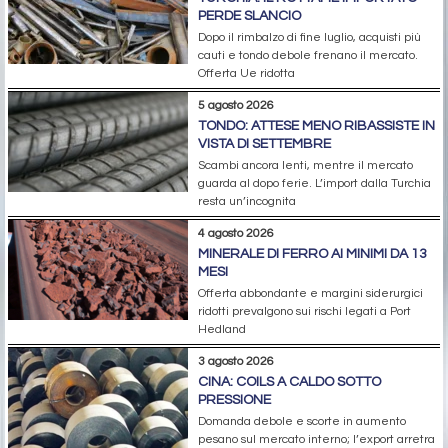
PERDE SLANCIO
Dopo il rimbalzo di fine luglio, acquisti più
cauti e tondo debole frenano il mercato.
Offerta Ue ridotta
5 agosto 2026
TONDO: ATTESE MENO RIBASSISTE IN
VISTA DI SETTEMBRE
Scambi ancora lenti, mentre il mercato
guarda al dopo ferie. L’import dalla Turchia
resta un’incognita
4 agosto 2026
MINERALE DI FERRO AI MINIMI DA 13
MESI
Offerta abbondante e margini siderurgici
ridotti prevalgono sui rischi legati a Port
Hedland
3 agosto 2026
CINA: COILS A CALDO SOTTO
PRESSIONE
Domanda debole e scorte in aumento
pesano sul mercato interno; l’export arretra