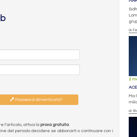
MAK
Sidh
Lomb
eb
gru
di F
2 m
ACE
Ma l
Password dimenticata?
mili
di S
l’articolo, attiva la
prova gratuita
.
ermine del periodo decidere se abbonarti o continuare con i