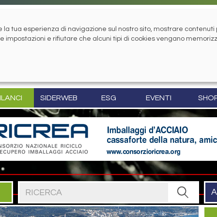
la tua esperienza di navigazione sul nostro sito, mostrare contenuti pe
tue impostazioni e rifiutare che alcuni tipi di cookies vengano memoriz
ILANCI
SIDERWEB
ESG
EVENTI
SHO
Cerca nel sito
A