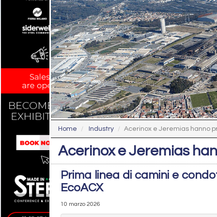
Home
Industry
Acerinox e Jeremias hanno p
Acerinox e Jeremias han
Prima linea di camini e condo
EcoACX
10 marzo 2026