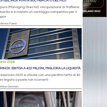
STEEL INOX PUNTA SUL MERCATO DEL FILO
pura (Managing Director): «Acquisizione di Trafileria
arda si è rivelato un vantaggio competitivo per il
ppo»
ederico Fusca
arzo 2026
RINOX: EBITDA A 422 MILIONI, MIGLIORA LA LIQUIDITÀ
'esercizio 2025 si chiude con una perdita netta di 40
oni legata a poste non ricorrenti
tefano Gennari