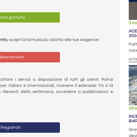
ova gratuita
3 n
ACE
202
ento
, scopri la formula più adatta alle tue esigenze.
Fatt
nov
bbonamenti
di F
ttare i servizi a disposizione di tutti gli utenti. Potrai
ayer italiani e internazionali, ricevere il siderweb TG e la
 rilevanti della settimana, accedere a pubblicazioni e
29 
INC
BAR
Registrati
Grav
devi