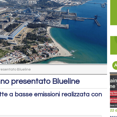
A
resentato Blueline
no presentato Blueline
tte a basse emissioni realizzata con
22 a