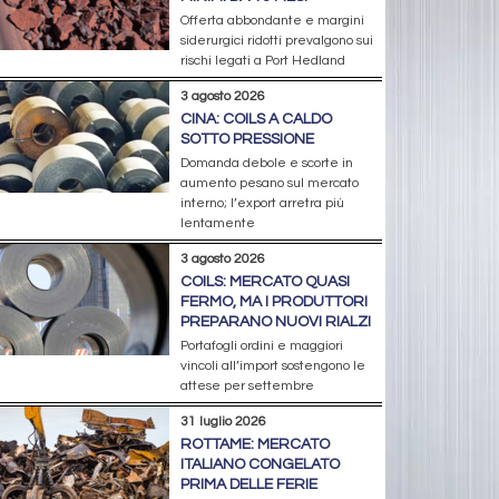
Offerta abbondante e margini
siderurgici ridotti prevalgono sui
rischi legati a Port Hedland
3 agosto 2026
CINA: COILS A CALDO
SOTTO PRESSIONE
Domanda debole e scorte in
aumento pesano sul mercato
interno; l’export arretra più
lentamente
3 agosto 2026
COILS: MERCATO QUASI
FERMO, MA I PRODUTTORI
PREPARANO NUOVI RIALZI
Portafogli ordini e maggiori
vincoli all’import sostengono le
attese per settembre
31 luglio 2026
ROTTAME: MERCATO
ITALIANO CONGELATO
PRIMA DELLE FERIE