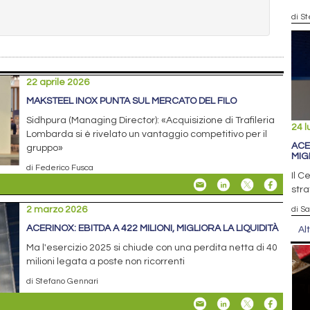
di S
22 aprile 2026
MAKSTEEL INOX PUNTA SUL MERCATO DEL FILO
Sidhpura (Managing Director): «Acquisizione di Trafileria
24 l
Lombarda si è rivelato un vantaggio competitivo per il
ACE
gruppo»
MIG
di Federico Fusca
Il C
stra
2 marzo 2026
di S
ACERINOX: EBITDA A 422 MILIONI, MIGLIORA LA LIQUIDITÀ
Al
Ma l'esercizio 2025 si chiude con una perdita netta di 40
milioni legata a poste non ricorrenti
di Stefano Gennari