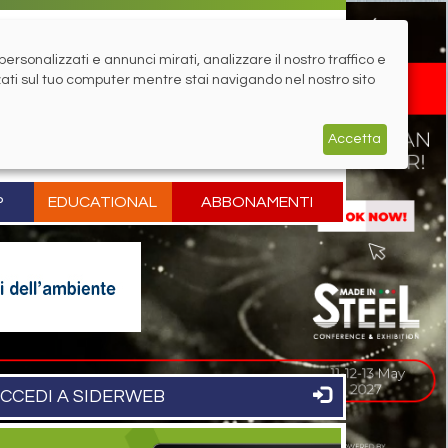
rsonalizzati e annunci mirati, analizzare il nostro traffico e
zati sul tuo computer mentre stai navigando nel nostro sito
Accetta
P
EDUCATIONAL
ABBONAMENTI
CCEDI A SIDERWEB