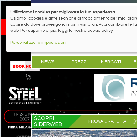
Utilizziamo i cookies per migliorare la tua esperienza
Usiamo i cookies e altre tecniche di tracciamento per migliorare 
capire da dove provengono i nostri visitatori. Puoi cambiare le 
web. Per saperne di più, leggi la nostra cookie policy.
Personalizza le impostazioni
NEWS
PREZZI
MERCATI
B
SCOPRI
PROVA GRATUITA
SIDERWEB