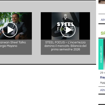
Alt
S
anean Steel Talks:
STEEL FOCUS – L’incertezza
ergio Moyano
domina il mercato. Bilancio del
primo semestre 2026
29 
r
Agg
Alt