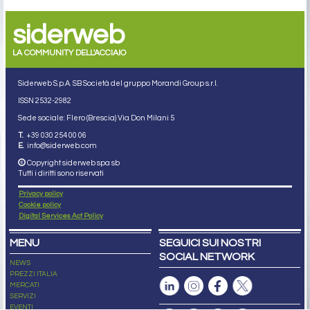
siderweb
LA COMMUNITY DELL'ACCIAIO
Siderweb S.p.A. SB Società del gruppo Morandi Group s.r.l.
ISSN 2532
-2982
Sede sociale: Flero (Brescia) Via Don Milani 5
T.
+39 030 254 00 06
E.
info@siderweb.com
Copyright siderweb spa sb
Tutti i diritti sono riservati
Privacy policy
Cookie policy
Digital Services Act Policy
MENU
SEGUICI SUI NOSTRI
SOCIAL NETWORK
NEWS
PREZZI ITALIA
MERCATI
SERVIZI
EVENTI