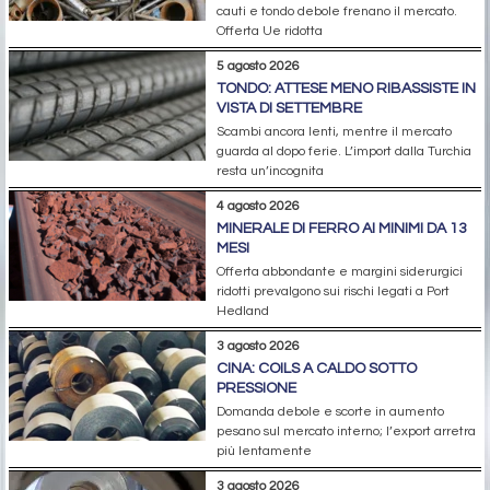
cauti e tondo debole frenano il mercato.
Offerta Ue ridotta
5 agosto 2026
TONDO: ATTESE MENO RIBASSISTE IN
VISTA DI SETTEMBRE
Scambi ancora lenti, mentre il mercato
guarda al dopo ferie. L’import dalla Turchia
resta un’incognita
4 agosto 2026
MINERALE DI FERRO AI MINIMI DA 13
MESI
Offerta abbondante e margini siderurgici
ridotti prevalgono sui rischi legati a Port
Hedland
3 agosto 2026
CINA: COILS A CALDO SOTTO
PRESSIONE
Domanda debole e scorte in aumento
pesano sul mercato interno; l’export arretra
più lentamente
3 agosto 2026