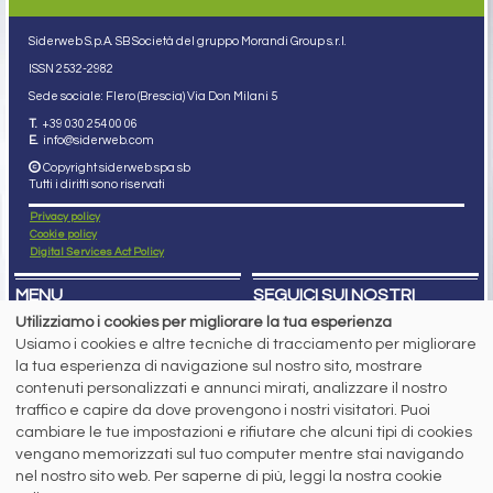
Siderweb S.p.A. SB Società del gruppo Morandi Group s.r.l.
ISSN 2532
-2982
Sede sociale: Flero (Brescia) Via Don Milani 5
T.
+39 030 254 00 06
E.
info@siderweb.com
Copyright siderweb spa sb
Tutti i diritti sono riservati
Privacy policy
Cookie policy
Digital Services Act Policy
MENU
SEGUICI SUI NOSTRI
SOCIAL NETWORK
Utilizziamo i cookies per migliorare la tua esperienza
NEWS
Usiamo i cookies e altre tecniche di tracciamento per migliorare
PREZZI ITALIA
MERCATI
la tua esperienza di navigazione sul nostro sito, mostrare
SERVIZI
contenuti personalizzati e annunci mirati, analizzare il nostro
EVENTI
traffico e capire da dove provengono i nostri visitatori. Puoi
ABBONAMENTI
cambiare le tue impostazioni e rifiutare che alcuni tipi di cookies
MADE IN STEEL
NEWSLETTER
vengano memorizzati sul tuo computer mentre stai navigando
nel nostro sito web. Per saperne di più, leggi la nostra cookie
Capitale Sociale: 190.000€ interamente versato