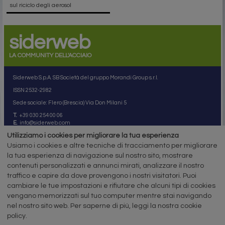
sul riciclo degli aerosol
siderweb
LA COMMUNITY DELL'ACCIAIO
Siderweb S.p.A. SB Società del gruppo Morandi Group s.r.l.
ISSN 2532
-2982
Sede sociale: Flero (Brescia) Via Don Milani 5
T.
+39 030 254 00 06
E.
info@siderweb.com
Utilizziamo i cookies per migliorare la tua esperienza
Copyright siderweb spa sb
Tutti i diritti sono riservati
Usiamo i cookies e altre tecniche di tracciamento per migliorare
la tua esperienza di navigazione sul nostro sito, mostrare
Privacy policy
contenuti personalizzati e annunci mirati, analizzare il nostro
Cookie policy
Digital Services Act Policy
traffico e capire da dove provengono i nostri visitatori. Puoi
cambiare le tue impostazioni e rifiutare che alcuni tipi di cookies
MENU
SEGUICI SUI NOSTRI
vengano memorizzati sul tuo computer mentre stai navigando
SOCIAL NETWORK
nel nostro sito web. Per saperne di più, leggi la nostra cookie
NEWS
policy.
PREZZI ITALIA
MERCATI