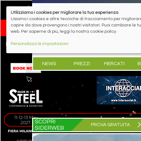
Utilizziamo i cookies per migliorare la tua esperienza
Usiamo i cookies e altre tecniche di tracciamento per migliorare 
capire da dove provengono i nostri visitatori. Puoi cambiare le 
web. Per saperne di più, leggi la nostra cookie policy.
Personalizza le impostazioni
NEWS
PREZZI
MERCATI
B
SCOPRI
PROVA GRATUITA
SIDERWEB