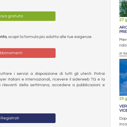
ova gratuita
27 
ARC
PRE
ento
, scopri la formula più adatta alle tue esigenze.
Merc
rido
bbonamenti
di S
ttare i servizi a disposizione di tutti gli utenti. Potrai
ayer italiani e internazionali, ricevere il siderweb TG e la
 rilevanti della settimana, accedere a pubblicazioni e
25 
VER
VIC
Registrati
Dopo
inco