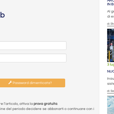
ARC
IN 
Al g
eb
di e
di S
3 lu
NUO
Inau
Password dimenticata?
sis
di S
l’articolo, attiva la
prova gratuita
.
ermine del periodo decidere se abbonarti o continuare con i