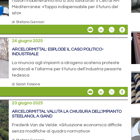
I lavori mobiliteranno fino a 300 lavoratori. Il Ceo di AM
Méditerranée: «Tappa indispensabile per il futuro del
sito»
di Stefano Gennari
24 giugno 2025
ARCELORMITTAL: ESPLODE IL CASO POLITICO-
INDUSTRIALE
La rinuncia agli impianti a idrogeno scatena proteste
sindacali e l’allarme per il futuro dell’industria pesante
tedesca
di Sarah Falsone
23 giugno 2025
ARCELORMITTAL VALUTA LA CHIUSURA DELL'IMPIANTO
STEELANOL A GAND
Frederik Van de Velde: «Situazione economica difficile
senza modifiche al quadro normativo»
di Stefano Gennari