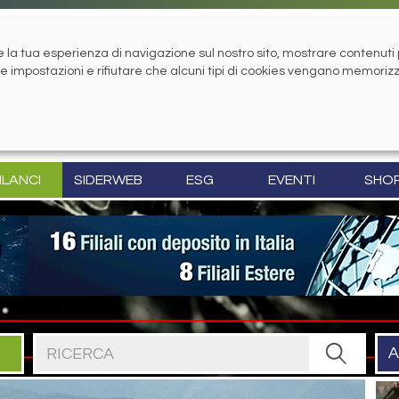
la tua esperienza di navigazione sul nostro sito, mostrare contenuti pe
tue impostazioni e rifiutare che alcuni tipi di cookies vengano memoriz
ILANCI
SIDERWEB
ESG
EVENTI
SHO
Cerca nel sito
A