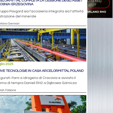
ELORMITTAL COMPLETA LA CESSIONE DEGLI ASSET
BOSNIA-ERZEGOVINA
ruppo Pavgord sia l'acciaieria integrata sia l'attività
strazione del minerale
tefano Gennari
glio 2025
VE TECNOLOGIE IN CASA ARCELORMITTAL POLAND
gurati i forni a idrogeno di Cracovia e avviato il
tema di tempra Danieli RH2 a Dąbrowa Górnicza
arah Falsone