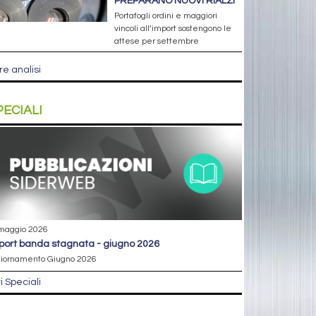
PREPARANO NUOVI RIALZI
Portafogli ordini e maggiori
vincoli all’import sostengono le
attese per settembre
re analisi
PECIALI
maggio 2026
eport banda stagnata - giugno 2026
iornamento Giugno 2026
ri Speciali