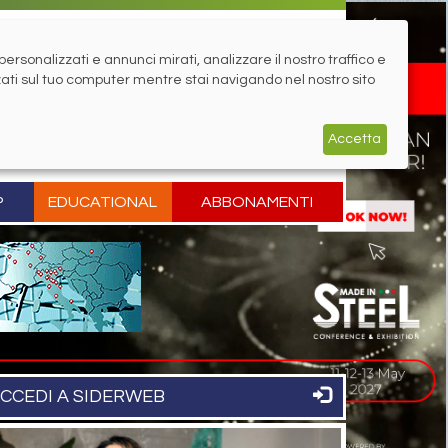
rsonalizzati e annunci mirati, analizzare il nostro traffico e
zati sul tuo computer mentre stai navigando nel nostro sito
Accetta
P
EDUCATIONAL
ABBONAMENTI
CCEDI A SIDERWEB