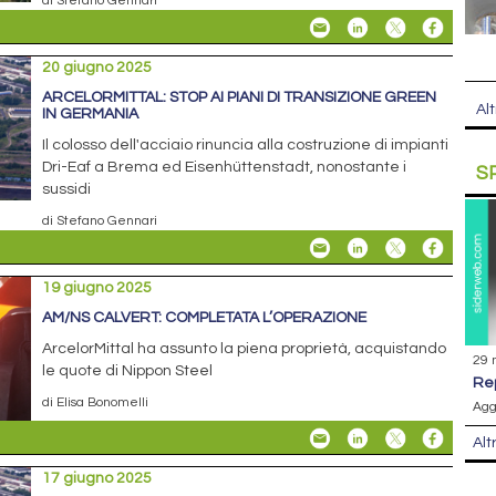
20 giugno 2025
ARCELORMITTAL: STOP AI PIANI DI TRANSIZIONE GREEN
Alt
IN GERMANIA
Il colosso dell'acciaio rinuncia alla costruzione di impianti
Dri-Eaf a Brema ed Eisenhüttenstadt, nonostante i
S
sussidi
di Stefano Gennari
19 giugno 2025
AM/NS CALVERT: COMPLETATA L’OPERAZIONE
ArcelorMittal ha assunto la piena proprietà, acquistando
29 
le quote di Nippon Steel
r
di Elisa Bonomelli
Agg
Alt
17 giugno 2025