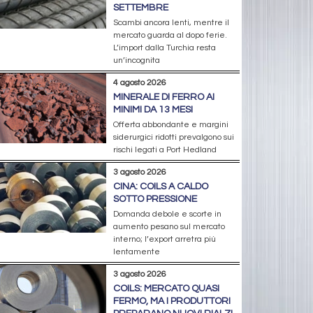
SETTEMBRE
Scambi ancora lenti, mentre il
mercato guarda al dopo ferie.
L’import dalla Turchia resta
un’incognita
4 agosto 2026
MINERALE DI FERRO AI
MINIMI DA 13 MESI
Offerta abbondante e margini
siderurgici ridotti prevalgono sui
rischi legati a Port Hedland
3 agosto 2026
CINA: COILS A CALDO
SOTTO PRESSIONE
Domanda debole e scorte in
aumento pesano sul mercato
interno; l’export arretra più
lentamente
3 agosto 2026
COILS: MERCATO QUASI
FERMO, MA I PRODUTTORI