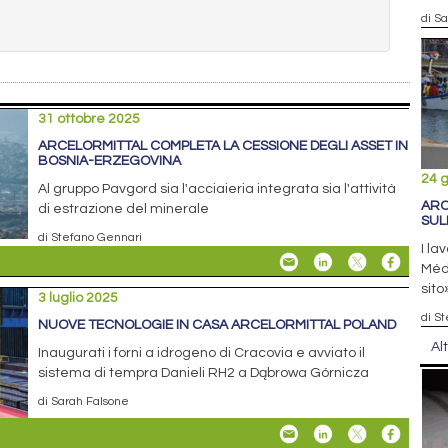
di S
31 ottobre 2025
ARCELORMITTAL COMPLETA LA CESSIONE DEGLI ASSET IN
BOSNIA-ERZEGOVINA
24 
Al gruppo Pavgord sia l'acciaieria integrata sia l'attività
ARC
di estrazione del minerale
SUL
di Stefano Gennari
I la
Médi
sito
3 luglio 2025
di S
NUOVE TECNOLOGIE IN CASA ARCELORMITTAL POLAND
Al
Inaugurati i forni a idrogeno di Cracovia e avviato il
sistema di tempra Danieli RH2 a Dąbrowa Górnicza
di Sarah Falsone