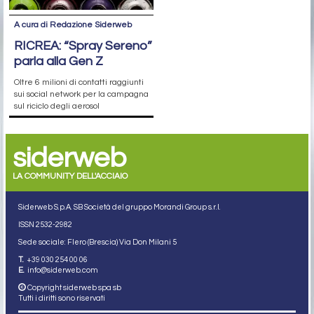
A cura di Redazione Siderweb
RICREA: “Spray Sereno”
parla alla Gen Z
Oltre 6 milioni di contatti raggiunti
sui social network per la campagna
sul riciclo degli aerosol
siderweb
LA COMMUNITY DELL'ACCIAIO
Siderweb S.p.A. SB Società del gruppo Morandi Group s.r.l.
ISSN 2532
-2982
Sede sociale: Flero (Brescia) Via Don Milani 5
T.
+39 030 254 00 06
E.
info@siderweb.com
Copyright siderweb spa sb
Tutti i diritti sono riservati