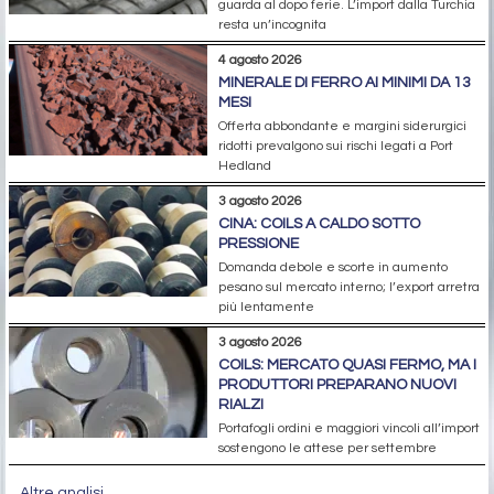
guarda al dopo ferie. L’import dalla Turchia
resta un’incognita
4 agosto 2026
MINERALE DI FERRO AI MINIMI DA 13
MESI
Offerta abbondante e margini siderurgici
ridotti prevalgono sui rischi legati a Port
Hedland
3 agosto 2026
CINA: COILS A CALDO SOTTO
PRESSIONE
Domanda debole e scorte in aumento
pesano sul mercato interno; l’export arretra
più lentamente
3 agosto 2026
COILS: MERCATO QUASI FERMO, MA I
PRODUTTORI PREPARANO NUOVI
RIALZI
Portafogli ordini e maggiori vincoli all’import
sostengono le attese per settembre
Altre analisi