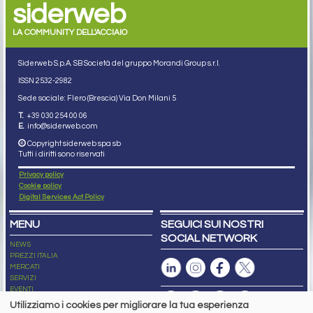
siderweb
LA COMMUNITY DELL'ACCIAIO
Siderweb S.p.A. SB Società del gruppo Morandi Group s.r.l.
ISSN 2532
-2982
Sede sociale: Flero (Brescia) Via Don Milani 5
T.
+39 030 254 00 06
E.
info@siderweb.com
Copyright siderweb spa sb
Tutti i diritti sono riservati
Privacy policy
Cookie policy
Digital Services Act Policy
MENU
SEGUICI SUI NOSTRI
SOCIAL NETWORK
NEWS
PREZZI ITALIA
MERCATI
SERVIZI
EVENTI
ABBONAMENTI
Utilizziamo i cookies per migliorare la tua esperienza
MADE IN STEEL