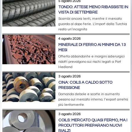
5 agosto 2026
TONDO: ATTESE MENO RIBASSISTE IN
VISTA DI SETTEMBRE
Scambi ancora lenti, mentre il mercato
guarda al dopo ferie. L’import dalla Turchia
resta un’incognita
4 agosto 2026
MINERALE DI FERRO AI MINIMI DA 13
MESI
Offerta abbondante e margini siderurgici
ridotti prevalgono sui rischi legati a Port
Hedland
3 agosto 2026
CINA: COILS A CALDO SOTTO
PRESSIONE
Domanda debole e scorte in aumento
pesano sul mercato interno; l’export arretra
più lentamente
3 agosto 2026
COILS: MERCATO QUASI FERMO, MA I
PRODUTTORI PREPARANO NUOVI
RIALZI