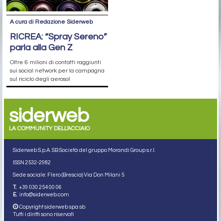
A cura di Redazione Siderweb
RICREA: “Spray Sereno”
parla alla Gen Z
Oltre 6 milioni di contatti raggiunti
sui social network per la campagna
sul riciclo degli aerosol
siderweb
LA COMMUNITY DELL'ACCIAIO
Siderweb S.p.A. SB Società del gruppo Morandi Group s.r.l.
ISSN 2532
-2982
Sede sociale: Flero (Brescia) Via Don Milani 5
T.
+39 030 254 00 06
E.
info@siderweb.com
Copyright siderweb spa sb
Tutti i diritti sono riservati