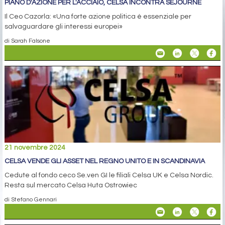
PIANO D'AZIONE PER L'ACCIAIO, CELSA INCONTRA SÉJOURNÉ
Il Ceo Cazorla: «Una forte azione politica è essenziale per
salvaguardare gli interessi europei»
di Sarah Falsone
21 novembre 2024
CELSA VENDE GLI ASSET NEL REGNO UNITO E IN SCANDINAVIA
Cedute al fondo ceco Se.ven GI le filiali Celsa UK e Celsa Nordic.
Resta sul mercato Celsa Huta Ostrowiec
di Stefano Gennari