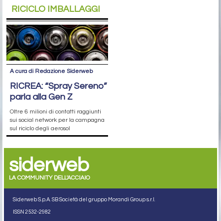
RICICLO IMBALLAGGI
A cura di Redazione Siderweb
RICREA: “Spray Sereno”
parla alla Gen Z
Oltre 6 milioni di contatti raggiunti
sui social network per la campagna
sul riciclo degli aerosol
siderweb
LA COMMUNITY DELL'ACCIAIO
Siderweb S.p.A. SB Società del gruppo Morandi Group s.r.l.
ISSN 2532
-2982