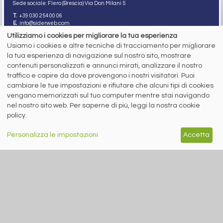
Sede sociale: Flero (Brescia) Via Don Milani 5
T.
+39 030 254 00 06
E.
info@siderweb.com
Utilizziamo i cookies per migliorare la tua esperienza
Copyright siderweb spa sb
Tutti i diritti sono riservati
Usiamo i cookies e altre tecniche di tracciamento per migliorare
la tua esperienza di navigazione sul nostro sito, mostrare
Privacy policy
contenuti personalizzati e annunci mirati, analizzare il nostro
Cookie policy
Digital Services Act Policy
traffico e capire da dove provengono i nostri visitatori. Puoi
cambiare le tue impostazioni e rifiutare che alcuni tipi di cookies
MENU
SEGUICI SUI NOSTRI
vengano memorizzati sul tuo computer mentre stai navigando
SOCIAL NETWORK
nel nostro sito web. Per saperne di più, leggi la nostra cookie
NEWS
policy.
PREZZI ITALIA
MERCATI
SERVIZI
Personalizza le impostazioni
Accetta
EVENTI
ABBONAMENTI
MADE IN STEEL
NEWSLETTER
Capitale Sociale: 190.000€ interamente versato
Registro delle Imprese di Brescia
Codice Fiscale e Partita I.V.A.:
IT03562320170
R.E.A. n. 419331
www.siderweb.com: Autorizzazione del Tribunale di Brescia n. 11/2004 del 17
marzo 2004, Iscrizione al R.O.C. n. 26116.