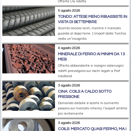
Offerta Ue ridotta
5 agosto 2026
TONDO: ATTESE MENO RIBASSISTE IN
VISTA DI SETTEMBRE
Scambi ancora lenti, mentre il mercato
guarda al dopo ferie. L’import dalla Turchia
resta un’incognita
4 agosto 2026
MINERALE DI FERRO AI MINIMI DA 13
MESI
Offerta abbondante e margini siderurgici
ridotti prevalgono sui rischi legati a Port
Hedland
3 agosto 2026
CINA: COILS A CALDO SOTTO
PRESSIONE
Domanda debole e scorte in aumento
pesano sul mercato interno; l’export arretra
più lentamente
3 agosto 2026
COILS: MERCATO QUASI FERMO, MA I