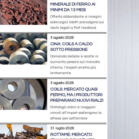
MINERALE DI FERRO AI
MINIMI DA 13 MESI
Offerta abbondante e margini
siderurgici ridotti prevalgono sui
rischi legati a Port Hedland
3 agosto 2026
CINA: COILS A CALDO
SOTTO PRESSIONE
Domanda debole e scorte in
aumento pesano sul mercato
interno; l’export arretra più
lentamente
3 agosto 2026
COILS: MERCATO QUASI
FERMO, MA I PRODUTTORI
PREPARANO NUOVI RIALZI
Portafogli ordini e maggiori
vincoli all’import sostengono le
attese per settembre
31 luglio 2026
ROTTAME: MERCATO