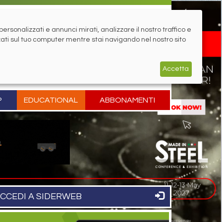
rsonalizzati e annunci mirati, analizzare il nostro traffico e
zati sul tuo computer mentre stai navigando nel nostro sito
Accetta
P
EDUCATIONAL
ABBONAMENTI
CCEDI A SIDERWEB