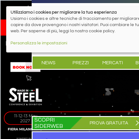
Utilizziamo i cookies per migliorare la tua esperienza
Usiamo i cookies e altre tecniche di tracciamento per migliorare 
capire da dove provengono i nostri visitatori. Puoi cambiare le 
web. Per saperne di più, leggi la nostra cookie policy.
Personalizza le impostazioni
NEWS
PREZZI
MERCATI
B
SCOPRI
PROVA GRATUITA
SIDERWEB