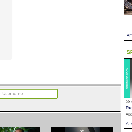
Alt
S
29 
r
Agg
Alt