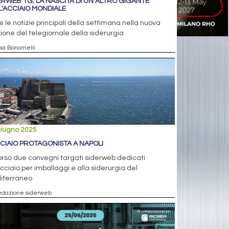
ERWEB TG: LA NASCITA DI UN ALTRO GIGANTE
L'ACCIAIO MONDIALE
e le notizie principali della settimana nella nuova
ione del telegiornale della siderurgia
isa Bonomelli
giugno 2025
CCIAIO PROTAGONISTA A NAPOLI
orso due convegni targati siderweb dedicati
acciaio per imballaggi e alla siderurgia del
iterraneo
edazione siderweb