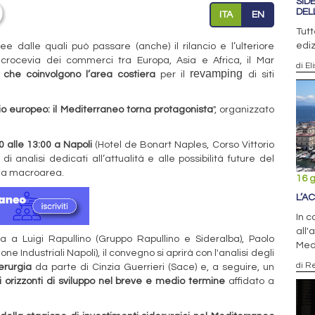
SID
DEL
ITA
EN
Tutt
ediz
 dalle quali può passare (anche) il rilancio e l’ulteriore
crocevia dei commerci tra Europa, Asia e Africa, il Mar
di El
revamping
i che coinvolgono l’area costiera
per il
di siti
io europeo: il Mediterraneo torna protagonista
", organizzato
0 alle 13:00 a Napoli
(Hotel de Bonart Naples, Corso Vittorio
analisi dedicati all’attualità e alle possibilità future del
ella macroarea.
16 
L’A
In c
all'
ta a Luigi Rapullino (Gruppo Rapullino e Sideralba), Paolo
Med
 Industriali Napoli), il convegno si aprirà con l'analisi degli
di R
erurgia
da parte di Cinzia Guerrieri (Sace) e, a seguire, un
 orizzonti di sviluppo nel breve e medio termine
affidato a