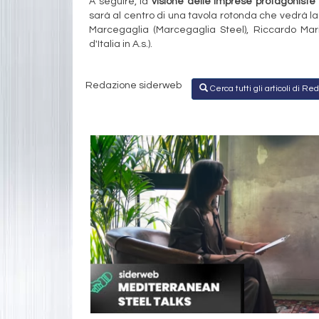
A seguire,
la
visione delle imprese protagoniste 
sarà al centro di una tavola rotonda che vedrà l
Marcegaglia (Marcegaglia Steel), Riccardo Mari
d'Italia in A.s.).
Redazione siderweb
Cerca tutti gli articoli di 