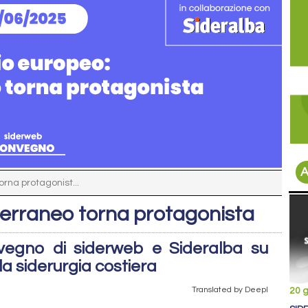
A
orna protagonist...
iterraneo torna protagonista
nvegno di siderweb e Sideralba su
la siderurgia costiera
Translated by Deepl
20 