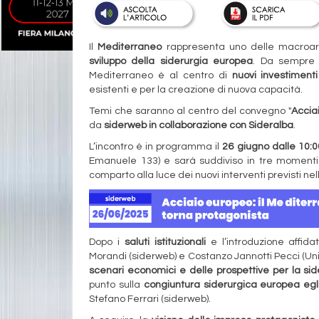
Il
Mediterraneo
rappresenta uno delle macroaree
sviluppo della siderurgia europea
. Da sempre 
Mediterraneo è al centro di
nuovi investiment
esistenti e per la creazione di nuova capacità.
Temi che saranno al centro del convegno "
Accia
da
siderweb in collaborazione con Sideralba
.
L’incontro è in programma il
26 giugno dalle 10:0
Emanuele 133) e sarà suddiviso in tre momenti di 
comparto alla luce dei nuovi interventi previsti n
Dopo i
saluti istituzionali
e l’introduzione affida
Morandi (siderweb) e Costanzo Jannotti Pecci (Unione
scenari economici e delle prospettive per la sid
punto sulla
congiuntura siderurgica europea egli
Stefano Ferrari (siderweb).