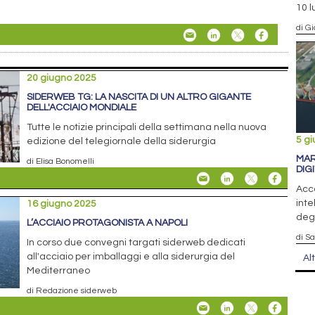
10 l
di Gi
20 giugno 2025
SIDERWEB TG: LA NASCITA DI UN ALTRO GIGANTE
DELL'ACCIAIO MONDIALE
Tutte le notizie principali della settimana nella nuova
5 g
edizione del telegiornale della siderurgia
MAR
di Elisa Bonomelli
DIG
Acco
inte
16 giugno 2025
degl
L’ACCIAIO PROTAGONISTA A NAPOLI
di S
In corso due convegni targati siderweb dedicati
all'acciaio per imballaggi e alla siderurgia del
Al
Mediterraneo
di Redazione siderweb