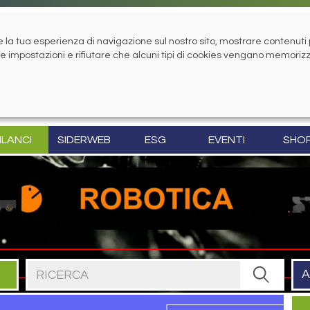
la tua esperienza di navigazione sul nostro sito, mostrare contenuti pe
tue impostazioni e rifiutare che alcuni tipi di cookies vengano memoriz
ILANCI
SIDERWEB
ESG
EVENTI
SHO
Cerca nel sito
A