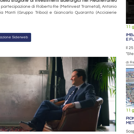
della stagione di investimenti siderurgici nel Mediterraneo
a partecipazione di Roberto Re (Metinvest Trametal), Antonio
a Monti (Gruppo Triboo) e Giancarlo Quaranta (Acciaierie
11 
IMB
Redazione Siderweb
E F
Il 2
"Ste
di R
11 
PIO
MET
Sosp