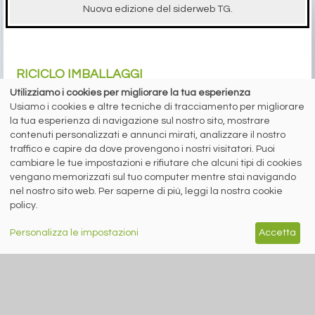
Nuova edizione del siderweb TG.
RICICLO IMBALLAGGI
Utilizziamo i cookies per migliorare la tua esperienza
Usiamo i cookies e altre tecniche di tracciamento per migliorare
la tua esperienza di navigazione sul nostro sito, mostrare
contenuti personalizzati e annunci mirati, analizzare il nostro
traffico e capire da dove provengono i nostri visitatori. Puoi
A cura di Redazione Siderweb
cambiare le tue impostazioni e rifiutare che alcuni tipi di cookies
vengano memorizzati sul tuo computer mentre stai navigando
RICREA: “Spray Sereno”
nel nostro sito web. Per saperne di più, leggi la nostra cookie
parla alla Gen Z
policy.
Oltre 6 milioni di contatti raggiunti
sui social network per la campagna
Personalizza le impostazioni
Accetta
sul riciclo degli aerosol
siderweb
LA COMMUNITY DELL'ACCIAIO