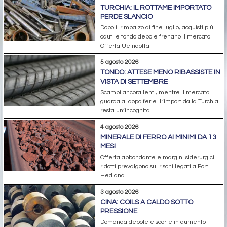
TURCHIA: IL ROTTAME IMPORTATO
PERDE SLANCIO
Dopo il rimbalzo di fine luglio, acquisti più
cauti e tondo debole frenano il mercato.
Offerta Ue ridotta
5 agosto 2026
TONDO: ATTESE MENO RIBASSISTE IN
VISTA DI SETTEMBRE
Scambi ancora lenti, mentre il mercato
guarda al dopo ferie. L’import dalla Turchia
resta un’incognita
4 agosto 2026
MINERALE DI FERRO AI MINIMI DA 13
MESI
Offerta abbondante e margini siderurgici
ridotti prevalgono sui rischi legati a Port
Hedland
3 agosto 2026
CINA: COILS A CALDO SOTTO
PRESSIONE
Domanda debole e scorte in aumento