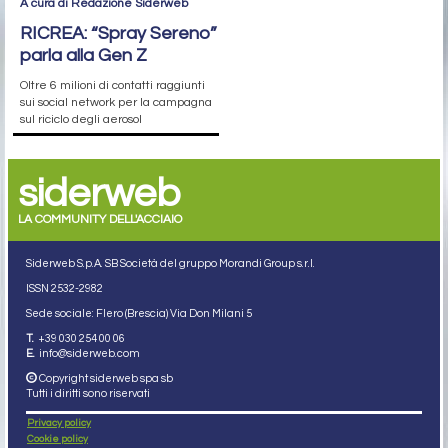
A cura di Redazione Siderweb
RICREA: “Spray Sereno”
parla alla Gen Z
Oltre 6 milioni di contatti raggiunti
sui social network per la campagna
sul riciclo degli aerosol
siderweb
LA COMMUNITY DELL'ACCIAIO
Siderweb S.p.A. SB Società del gruppo Morandi Group s.r.l.
ISSN 2532
-2982
Sede sociale: Flero (Brescia) Via Don Milani 5
T.
+39 030 254 00 06
E.
info@siderweb.com
Copyright siderweb spa sb
Tutti i diritti sono riservati
Privacy policy
Cookie policy