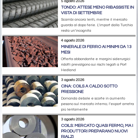
5 agosto 2026
TONDO: ATTESE MENO RIBASSISTE IN
VISTA DI SETTEMBRE
Scambi ancora lenti, mentre il mercato
guarda al dopo ferie. L’import dalla Turchia
resta un’incognita
4 agosto 2026
MINERALE DI FERRO AI MINIMI DA 13
MESI
Offerta abbondante e margini siderurgici
ridotti prevalgono sui rischi legati a Port
Hedland
3 agosto 2026
CINA: COILS A CALDO SOTTO
PRESSIONE
Domanda debole e scorte in aumento
pesano sul mercato interno; l’export arretra
più lentamente
3 agosto 2026
COILS: MERCATO QUASI FERMO, MA I
PRODUTTORI PREPARANO NUOVI
RIALZI