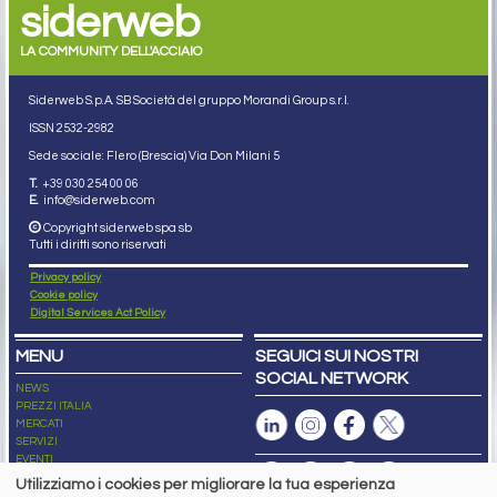
siderweb
LA COMMUNITY DELL'ACCIAIO
Siderweb S.p.A. SB Società del gruppo Morandi Group s.r.l.
ISSN 2532
-2982
Sede sociale: Flero (Brescia) Via Don Milani 5
T.
+39 030 254 00 06
E.
info@siderweb.com
Copyright siderweb spa sb
Tutti i diritti sono riservati
Privacy policy
Cookie policy
Digital Services Act Policy
MENU
SEGUICI SUI NOSTRI
SOCIAL NETWORK
NEWS
PREZZI ITALIA
MERCATI
SERVIZI
EVENTI
ABBONAMENTI
Utilizziamo i cookies per migliorare la tua esperienza
MADE IN STEEL