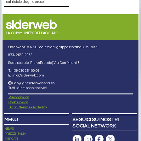
sul riciclo degli aerosol
siderweb
LA COMMUNITY DELL'ACCIAIO
Siderweb S.p.A. SB Società del gruppo Morandi Group s.r.l.
ISSN 2532
-2982
Sede sociale: Flero (Brescia) Via Don Milani 5
T.
+39 030 254 00 06
E.
info@siderweb.com
Copyright siderweb spa sb
Tutti i diritti sono riservati
Privacy policy
Cookie policy
Digital Services Act Policy
MENU
SEGUICI SUI NOSTRI
SOCIAL NETWORK
NEWS
PREZZI ITALIA
MERCATI