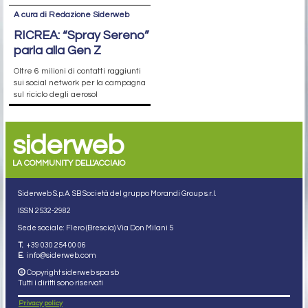
A cura di Redazione Siderweb
RICREA: “Spray Sereno”
parla alla Gen Z
Oltre 6 milioni di contatti raggiunti
sui social network per la campagna
sul riciclo degli aerosol
siderweb
LA COMMUNITY DELL'ACCIAIO
Siderweb S.p.A. SB Società del gruppo Morandi Group s.r.l.
ISSN 2532
-2982
Sede sociale: Flero (Brescia) Via Don Milani 5
T.
+39 030 254 00 06
E.
info@siderweb.com
Copyright siderweb spa sb
Tutti i diritti sono riservati
Privacy policy