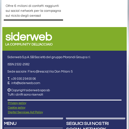
Oltre 6 milioni di contatti raggiunti
sui social network per la campagna
sul riciclo degli aerosol
siderweb
LA COMMUNITY DELL'ACCIAIO
Siderweb S.p.A. SB Società del gruppo Morandi Group s.r.l.
ISSN 2532
-2982
Sede sociale: Flero (Brescia) Via Don Milani 5
T.
+39 030 254 00 06
E.
info@siderweb.com
Copyright siderweb spa sb
Tutti i diritti sono riservati
Privacy policy
Cookie policy
Digital Services Act Policy
MENU
SEGUICI SUI NOSTRI