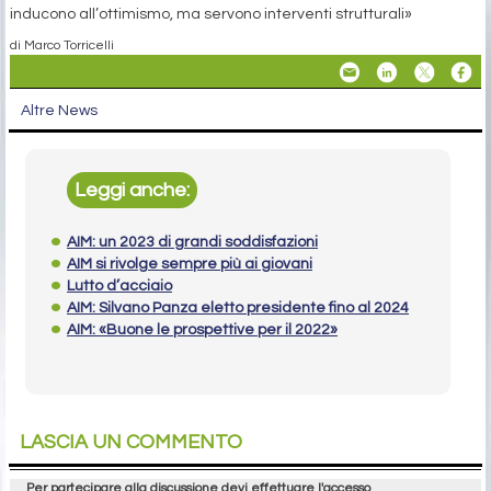
inducono all’ottimismo, ma servono interventi strutturali»
di Marco Torricelli
Altre News
Leggi anche:
AIM: un 2023 di grandi soddisfazioni
AIM si rivolge sempre più ai giovani
Lutto d’acciaio
AIM: Silvano Panza eletto presidente fino al 2024
AIM: «Buone le prospettive per il 2022»
LASCIA UN COMMENTO
Per partecipare alla discussione devi effettuare l'accesso