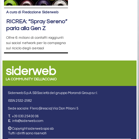
A cura di Redazione Siderweb
RICREA: “Spray Sereno”
parla alla Gen Z
Oltre 6 milioni di contatti raggiunti
sui social network per la campagna
sul riciclo degli aerosol
siderweb
LA COMMUNITY DELL'ACCIAIO
Siderweb S.p.A. SB Società del gruppo Morandi Group s.r.l.
ISSN 2532
-2982
Sede sociale: Flero (Brescia) Via Don Milani 5
T.
+39 030 254 00 06
E.
info@siderweb.com
Copyright siderweb spa sb
Tutti i diritti sono riservati