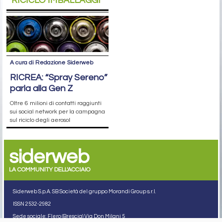
RICICLO IMBALLAGGI
A cura di Redazione Siderweb
RICREA: “Spray Sereno”
parla alla Gen Z
Oltre 6 milioni di contatti raggiunti
sui social network per la campagna
sul riciclo degli aerosol
siderweb
LA COMMUNITY DELL'ACCIAIO
Siderweb S.p.A. SB Società del gruppo Morandi Group s.r.l.
ISSN 2532
-2982
Sede sociale: Flero (Brescia) Via Don Milani 5