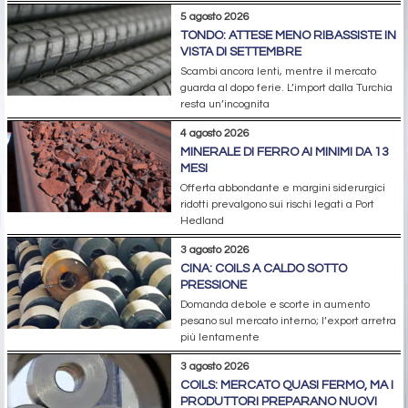
5 agosto 2026
TONDO: ATTESE MENO RIBASSISTE IN
VISTA DI SETTEMBRE
Scambi ancora lenti, mentre il mercato
guarda al dopo ferie. L’import dalla Turchia
resta un’incognita
4 agosto 2026
MINERALE DI FERRO AI MINIMI DA 13
MESI
Offerta abbondante e margini siderurgici
ridotti prevalgono sui rischi legati a Port
Hedland
3 agosto 2026
CINA: COILS A CALDO SOTTO
PRESSIONE
Domanda debole e scorte in aumento
pesano sul mercato interno; l’export arretra
più lentamente
3 agosto 2026
COILS: MERCATO QUASI FERMO, MA I
PRODUTTORI PREPARANO NUOVI