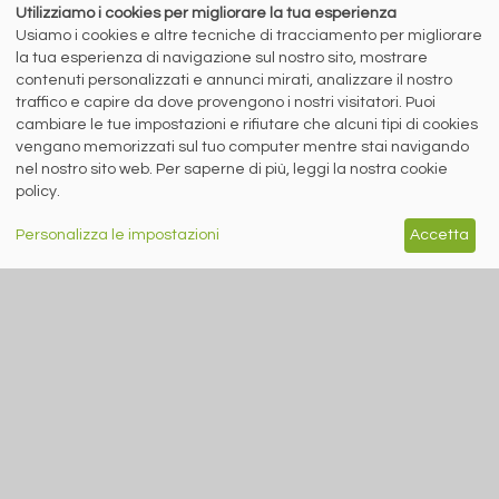
Utilizziamo i cookies per migliorare la tua esperienza
T.
+39 030 254 00 06
E.
info@siderweb.com
Usiamo i cookies e altre tecniche di tracciamento per migliorare
la tua esperienza di navigazione sul nostro sito, mostrare
Copyright siderweb spa sb
Tutti i diritti sono riservati
contenuti personalizzati e annunci mirati, analizzare il nostro
traffico e capire da dove provengono i nostri visitatori. Puoi
Privacy policy
cambiare le tue impostazioni e rifiutare che alcuni tipi di cookies
Cookie policy
vengano memorizzati sul tuo computer mentre stai navigando
Digital Services Act Policy
nel nostro sito web. Per saperne di più, leggi la nostra cookie
MENU
SEGUICI SUI NOSTRI
policy.
SOCIAL NETWORK
NEWS
Personalizza le impostazioni
Accetta
PREZZI ITALIA
MERCATI
SERVIZI
EVENTI
ABBONAMENTI
MADE IN STEEL
NEWSLETTER
Capitale Sociale: 190.000€ interamente versato
Registro delle Imprese di Brescia
Codice Fiscale e Partita I.V.A.:
IT03562320170
R.E.A. n. 419331
www.siderweb.com: Autorizzazione del Tribunale di Brescia n. 11/2004 del 17
marzo 2004, Iscrizione al R.O.C. n. 26116.
Direttrice Responsabile: