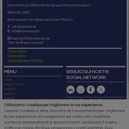
Siderweb S.p.A. SB Società del gruppo Morandi Group s.r.l.
ISSN 2532
-2982
Sede sociale: Flero (Brescia) Via Don Milani 5
T.
+39 030 254 00 06
E.
info@siderweb.com
Copyright siderweb spa sb
Tutti i diritti sono riservati
Privacy policy
Cookie policy
Digital Services Act Policy
MENU
SEGUICI SUI NOSTRI
SOCIAL NETWORK
NEWS
PREZZI ITALIA
MERCATI
SERVIZI
EVENTI
ABBONAMENTI
Utilizziamo i cookies per migliorare la tua esperienza
MADE IN STEEL
Usiamo i cookies e altre tecniche di tracciamento per migliorare
NEWSLETTER
la tua esperienza di navigazione sul nostro sito, mostrare
Capitale Sociale: 190.000€ interamente versato
contenuti personalizzati e annunci mirati, analizzare il nostro
Registro delle Imprese di Brescia
traffico e capire da dove provengono i nostri visitatori. Puoi
Codice Fiscale e Partita I.V.A.:
IT03562320170