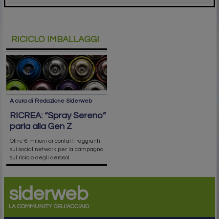
RICICLO IMBALLAGGI
A cura di Redazione Siderweb
RICREA: “Spray Sereno”
parla alla Gen Z
Oltre 6 milioni di contatti raggiunti
sui social network per la campagna
sul riciclo degli aerosol
siderweb
LA COMMUNITY DELL'ACCIAIO