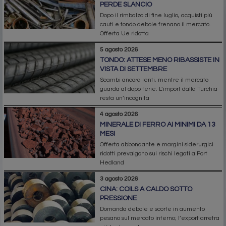
PERDE SLANCIO
Dopo il rimbalzo di fine luglio, acquisti più
cauti e tondo debole frenano il mercato.
Offerta Ue ridotta
5 agosto 2026
TONDO: ATTESE MENO RIBASSISTE IN
VISTA DI SETTEMBRE
Scambi ancora lenti, mentre il mercato
guarda al dopo ferie. L’import dalla Turchia
resta un’incognita
4 agosto 2026
MINERALE DI FERRO AI MINIMI DA 13
MESI
Offerta abbondante e margini siderurgici
ridotti prevalgono sui rischi legati a Port
Hedland
3 agosto 2026
CINA: COILS A CALDO SOTTO
PRESSIONE
Domanda debole e scorte in aumento
pesano sul mercato interno; l’export arretra