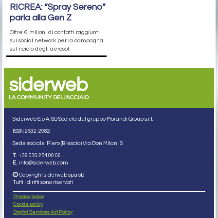
RICREA: “Spray Sereno”
parla alla Gen Z
Oltre 6 milioni di contatti raggiunti
sui social network per la campagna
sul riciclo degli aerosol
siderweb
LA COMMUNITY DELL'ACCIAIO
Siderweb S.p.A. SB Società del gruppo Morandi Group s.r.l.
ISSN 2532
-2982
Sede sociale: Flero (Brescia) Via Don Milani 5
T.
+39 030 254 00 06
E.
info@siderweb.com
Copyright siderweb spa sb
Tutti i diritti sono riservati
Privacy policy
Cookie policy
Digital Services Act Policy