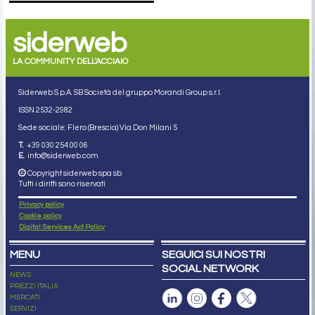
siderweb
LA COMMUNITY DELL'ACCIAIO
Siderweb S.p.A. SB Società del gruppo Morandi Group s.r.l.
ISSN 2532
-2982
Sede sociale: Flero (Brescia) Via Don Milani 5
T.
+39 030 254 00 06
E.
info@siderweb.com
Copyright siderweb spa sb
Tutti i diritti sono riservati
Privacy policy
Cookie policy
Digital Services Act Policy
MENU
SEGUICI SUI NOSTRI
SOCIAL NETWORK
NEWS
PREZZI ITALIA
MERCATI
SERVIZI