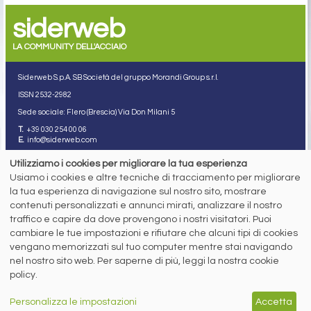
siderweb
LA COMMUNITY DELL'ACCIAIO
Siderweb S.p.A. SB Società del gruppo Morandi Group s.r.l.
ISSN 2532
-2982
Sede sociale: Flero (Brescia) Via Don Milani 5
T.
+39 030 254 00 06
E.
info@siderweb.com
Copyright siderweb spa sb
Utilizziamo i cookies per migliorare la tua esperienza
Tutti i diritti sono riservati
Usiamo i cookies e altre tecniche di tracciamento per migliorare
Privacy policy
la tua esperienza di navigazione sul nostro sito, mostrare
Cookie policy
contenuti personalizzati e annunci mirati, analizzare il nostro
Digital Services Act Policy
traffico e capire da dove provengono i nostri visitatori. Puoi
cambiare le tue impostazioni e rifiutare che alcuni tipi di cookies
MENU
SEGUICI SUI NOSTRI
vengano memorizzati sul tuo computer mentre stai navigando
SOCIAL NETWORK
NEWS
nel nostro sito web. Per saperne di più, leggi la nostra cookie
PREZZI ITALIA
policy.
MERCATI
SERVIZI
Personalizza le impostazioni
Accetta
EVENTI