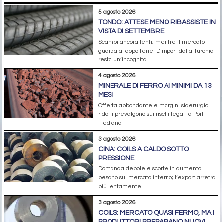
5 agosto 2026
TONDO: ATTESE MENO RIBASSISTE IN
VISTA DI SETTEMBRE
Scambi ancora lenti, mentre il mercato
guarda al dopo ferie. L’import dalla Turchia
resta un’incognita
4 agosto 2026
MINERALE DI FERRO AI MINIMI DA 13
MESI
Offerta abbondante e margini siderurgici
ridotti prevalgono sui rischi legati a Port
Hedland
3 agosto 2026
CINA: COILS A CALDO SOTTO
PRESSIONE
Domanda debole e scorte in aumento
pesano sul mercato interno; l’export arretra
più lentamente
3 agosto 2026
COILS: MERCATO QUASI FERMO, MA I
PRODUTTORI PREPARANO NUOVI