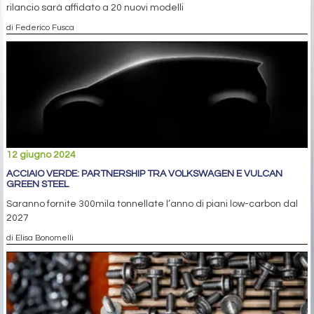
rilancio sarà affidato a 20 nuovi modelli
di Federico Fusca
12 giugno 2024
ACCIAIO VERDE: PARTNERSHIP TRA VOLKSWAGEN E VULCAN
GREEN STEEL
Saranno fornite 300mila tonnellate l’anno di piani low-carbon dal
2027
di Elisa Bonomelli