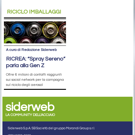
RICICLO IMBALLAGGI
A cura di Redazione Siderweb
RICREA: “Spray Sereno”
parla alla Gen Z
Oltre 6 milioni di contatti raggiunti
sui social network per la campagna
sul riciclo degli aerosol
siderweb
LA COMMUNITY DELL'ACCIAIO
Siderweb S.p.A. SB Società del gruppo Morandi Group s.r.l.