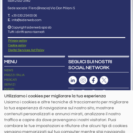
ISSN 2532
-2982
Sede sociale: Flero (Brescia) Via Don Milani 5
T.
+39 030 254 00 06
E.
info@siderweb.com
Copyright siderweb spa sb
Tutti i diritti sono riservati
Privacy policy
Cookie policy
Digital Services Act Policy
MENU
SEGUICI SUI NOSTRI
SOCIAL NETWORK
NEWS
PREZZI ITALIA
MERCATI
SERVIZI
EVENTI
ABBONAMENTI
Utilizziamo i cookies per migliorare la tua esperienza
MADE IN STEEL
Usiamo i cookies e altre tecniche di tracciamento per migliorare
NEWSLETTER
la tua esperienza di navigazione sul nostro sito, mostrare
Capitale Sociale: 190.000€ interamente versato
contenuti personalizzati e annunci mirati, analizzare il nostro
Registro delle Imprese di Brescia
traffico e capire da dove provengono i nostri visitatori. Puoi
Codice Fiscale e Partita I.V.A.:
IT03562320170
R.E.A. n. 419331
cambiare le tue impostazioni e rifiutare che alcuni tipi di cookies
vengano memorizzati sul tuo computer mentre stai navigando