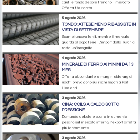
cauti e tondo debole frenano il mercato.
Offerta Ue ridotta
5 agosto 2026
TONDO: ATTESE MENO RIBASSISTE IN
VISTA DI SETTEMBRE
Scambi ancora lenti, mentre il mercato
guarda al dopo ferie. L’import dalla Turchia
resta un’incognita
4 agosto 2026
MINERALE DI FERRO AI MINIMI DA 13
MESI
Offerta abbondante e margini siderurgici
ridotti prevalgono sui rischi legati a Port
Hedland
3 agosto 2026
CINA: COILS A CALDO SOTTO
PRESSIONE
Domanda debole e scorte in aumento
pesano sul mercato interno; l’export arretra
più lentamente
3 agosto 2026