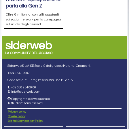
parla alla Gen Z
Oltre 6 milioni di contatti raggiunti
sui social network per la campagna
sul riciclo degli aerosol
siderweb
LA COMMUNITY DELL'ACCIAIO
Siderweb S.p.A. SB Società del gruppo Morandi Group s.r.l.
ISSN 2532
-2982
Sede sociale: Flero (Brescia) Via Don Milani 5
T.
+39 030 254 00 06
E.
info@siderweb.com
Copyright siderweb spa sb
Tutti i diritti sono riservati
Privacy policy
Cookie policy
Digital Services Act Policy