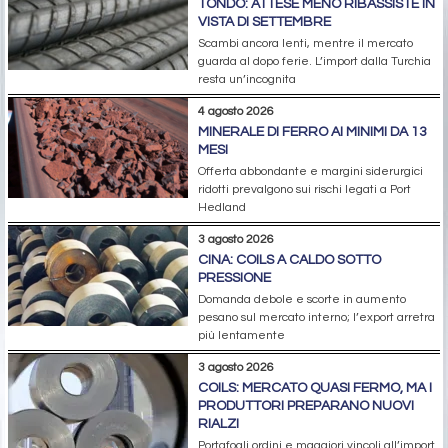
TONDO: ATTESE MENO RIBASSISTE IN
VISTA DI SETTEMBRE
Scambi ancora lenti, mentre il mercato
guarda al dopo ferie. L’import dalla Turchia
resta un’incognita
4 agosto 2026
MINERALE DI FERRO AI MINIMI DA 13
MESI
Offerta abbondante e margini siderurgici
ridotti prevalgono sui rischi legati a Port
Hedland
3 agosto 2026
CINA: COILS A CALDO SOTTO
PRESSIONE
Domanda debole e scorte in aumento
pesano sul mercato interno; l’export arretra
più lentamente
3 agosto 2026
COILS: MERCATO QUASI FERMO, MA I
PRODUTTORI PREPARANO NUOVI
RIALZI
Portafogli ordini e maggiori vincoli all’import