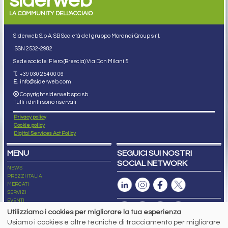
siderweb
LA COMMUNITY DELL'ACCIAIO
Siderweb S.p.A. SB Società del gruppo Morandi Group s.r.l.
ISSN 2532
-2982
Sede sociale: Flero (Brescia) Via Don Milani 5
T.
+39 030 254 00 06
E.
info@siderweb.com
Copyright siderweb spa sb
Tutti i diritti sono riservati
Privacy policy
Cookie policy
Digital Services Act Policy
MENU
SEGUICI SUI NOSTRI
SOCIAL NETWORK
NEWS
PREZZI ITALIA
MERCATI
SERVIZI
EVENTI
ABBONAMENTI
Utilizziamo i cookies per migliorare la tua esperienza
MADE IN STEEL
Usiamo i cookies e altre tecniche di tracciamento per migliorare
NEWSLETTER