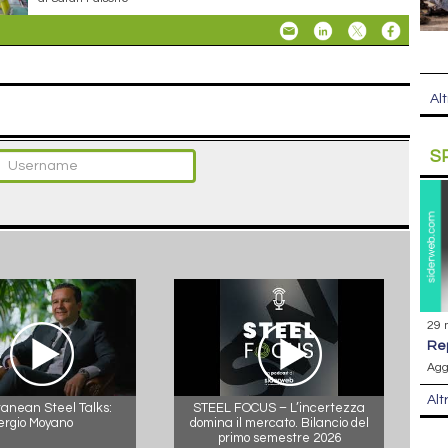
Alt
S
29 
r
Agg
Alt
anean Steel Talks:
STEEL FOCUS – L’incertezza
ergio Moyano
domina il mercato. Bilancio del
primo semestre 2026