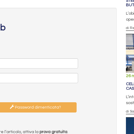
STE
BUT
L’ob
oper
eb
di R
26 
CEL
CAS
L’in
sost
Password dimenticata?
di S
l’articolo, attiva la
prova gratuita
.