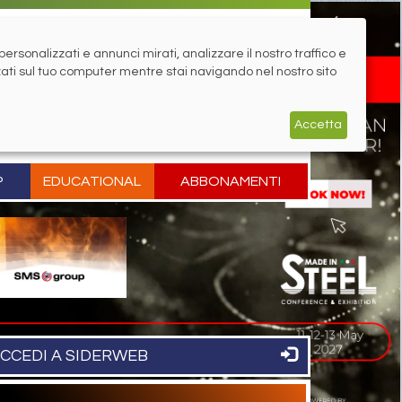
rsonalizzati e annunci mirati, analizzare il nostro traffico e
zati sul tuo computer mentre stai navigando nel nostro sito
Accetta
P
EDUCATIONAL
ABBONAMENTI
CCEDI A SIDERWEB