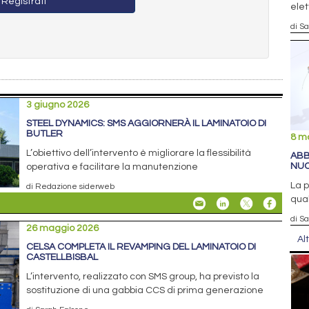
Registrati
elet
di S
3 giugno 2026
STEEL DYNAMICS: SMS AGGIORNERÀ IL LAMINATOIO DI
BUTLER
8 m
L’obiettivo dell’intervento è migliorare la flessibilità
ABB
NUO
operativa e facilitare la manutenzione
La p
di Redazione siderweb
qual
di S
26 maggio 2026
Al
CELSA COMPLETA IL REVAMPING DEL LAMINATOIO DI
CASTELLBISBAL
L’intervento, realizzato con SMS group, ha previsto la
sostituzione di una gabbia CCS di prima generazione