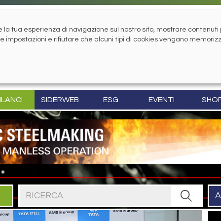
la tua esperienza di navigazione sul nostro sito, mostrare contenuti pe
tue impostazioni e rifiutare che alcuni tipi di cookies vengano memoriz
ILANCI
SIDERWEB
ESG
EVENTI
SHO
Cerca nel sito
A