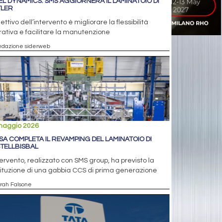
EL DYNAMICS: SMS AGGIORNERÀ IL LAMINATOIO DI
LER
iettivo dell’intervento è migliorare la flessibilità
ativa e facilitare la manutenzione
edazione siderweb
maggio 2026
SA COMPLETA IL REVAMPING DEL LAMINATOIO DI
TELLBISBAL
tervento, realizzato con SMS group, ha previsto la
ituzione di una gabbia CCS di prima generazione
arah Falsone