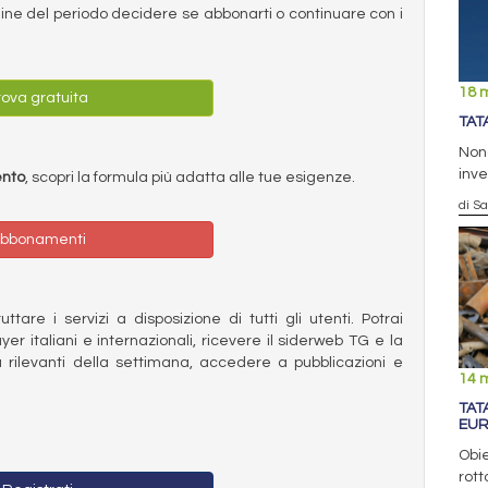
ermine del periodo decidere se abbonarti o continuare con i
18 
ova gratuita
TAT
Nono
inve
ento
, scopri la formula più adatta alle tue esigenze.
di S
bbonamenti
ttare i servizi a disposizione di tutti gli utenti. Potrai
ayer italiani e internazionali, ricevere il siderweb TG e la
 rilevanti della settimana, accedere a pubblicazioni e
14 
TAT
EUR
Obie
rott