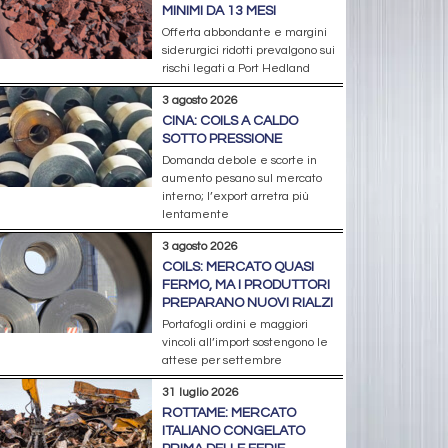
MINIMI DA 13 MESI
Offerta abbondante e margini
siderurgici ridotti prevalgono sui
rischi legati a Port Hedland
3 agosto 2026
CINA: COILS A CALDO
SOTTO PRESSIONE
Domanda debole e scorte in
aumento pesano sul mercato
interno; l’export arretra più
lentamente
3 agosto 2026
COILS: MERCATO QUASI
FERMO, MA I PRODUTTORI
PREPARANO NUOVI RIALZI
Portafogli ordini e maggiori
vincoli all’import sostengono le
attese per settembre
31 luglio 2026
ROTTAME: MERCATO
ITALIANO CONGELATO