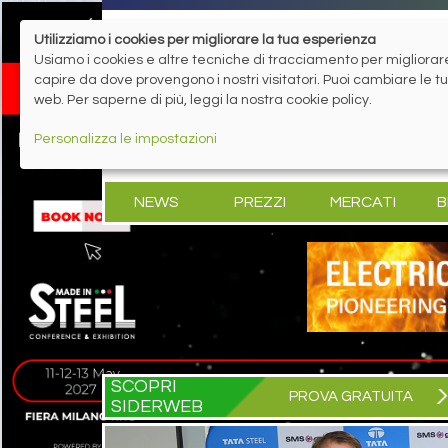
Utilizziamo i cookies per migliorare la tua esperienza
Usiamo i cookies e altre tecniche di tracciamento per migliorare 
capire da dove provengono i nostri visitatori. Puoi cambiare le 
web. Per saperne di più, leggi la nostra cookie policy.
Personalizza le impostazioni
NEWS
PREZZI
MERCATI
B
SCOPRI
PROVA GRATUITA
SIDERWEB