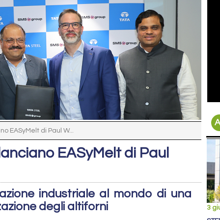
A
no EASyMelt di Paul W...
lanciano EASyMelt di Paul
azione industriale al mondo di una
zione degli altiforni
3 g