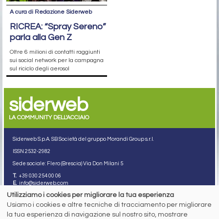
A cura di Redazione Siderweb
RICREA: “Spray Sereno”
parla alla Gen Z
Oltre 6 milioni di contatti raggiunti
sui social network per la campagna
sul riciclo degli aerosol
siderweb
LA COMMUNITY DELL'ACCIAIO
Siderweb S.p.A. SB Società del gruppo Morandi Group s.r.l.
ISSN 2532
-2982
Sede sociale: Flero (Brescia) Via Don Milani 5
T.
+39 030 254 00 06
E.
info@siderweb.com
Utilizziamo i cookies per migliorare la tua esperienza
Copyright siderweb spa sb
Tutti i diritti sono riservati
Usiamo i cookies e altre tecniche di tracciamento per migliorare
la tua esperienza di navigazione sul nostro sito, mostrare
Privacy policy