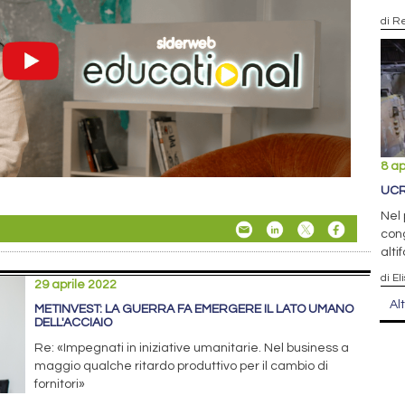
di R
8 ap
UCR
Nel 
cong
altif
di El
29 aprile 2022
Al
METINVEST: LA GUERRA FA EMERGERE IL LATO UMANO
DELL'ACCIAIO
Re: «Impegnati in iniziative umanitarie. Nel business a
maggio qualche ritardo produttivo per il cambio di
fornitori»