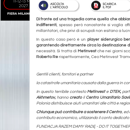
Di fronte ad una tragedia come quella che abbiamo 
indifferenti
, spesso però nonostante si voglia offr
millantatori, che privi di scrupoli non esitano a luc
In questo caso però è un
player siderurgico be
garantendo direttamente circa la destinazione d
necessità. Si tratta di
Metinvest
che nei giorni sco
Roberto Re
rispettivamente, Ceo Metinvest Tramet
Gentili clienti, fornitori e partner
la catastrofe umanitaria causata dalla guerra in corso
In questo terribile contesto
Metinvest
e
DTEK,
part
Akhmetov,
hanno
creato
il
Centro Umanitario Savi
Polonia distribuisce aiuti umanitari alle città e reg
Chiunque può contribuire a sostenere il Centro
, ed
contributo economico, utilizzando il conto dedicato d
FUNDACJA RAZEM DAMY RADĘ - DO IT TOGETHER (fon