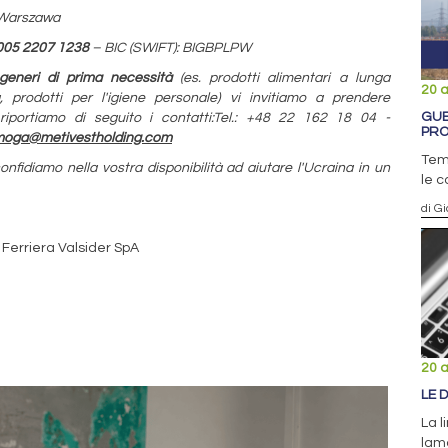
, Warszawa
005 2207 1238
– BIC (SWIFT): BIGBPLPW
generi di prima necessità
(es. prodotti alimentari a lunga
20 a
a, prodotti per l'igiene personale) vi invitiamo a prendere
GUE
iportiamo di seguito i contatti:
Tel.: +48 22 162 18 04 -
PRO
oga@metivestholding.com
Temp
nfidiamo nella vostra disponibilità ad aiutare l'Ucraina in un
le 
di Gi
 Ferriera Valsider SpA
20 a
LE 
La l
lama