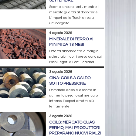
SETTEMBRE
Scambi ancora lenti, mentre il
mercato guarda al dopo ferie.
L’import dalla Turchia resta
un’incognita
4 agosto 2026
MINERALE DI FERRO AI
MINIMI DA 13 MESI
Offerta abbondante e margini
siderurgici ridotti prevalgono sui
rischi legati a Port Hedland
3 agosto 2026
CINA: COILS A CALDO
SOTTO PRESSIONE
Domanda debole e scorte in
aumento pesano sul mercato
interno; l’export arretra più
lentamente
3 agosto 2026
COILS: MERCATO QUASI
FERMO, MA I PRODUTTORI
PREPARANO NUOVI RIALZI