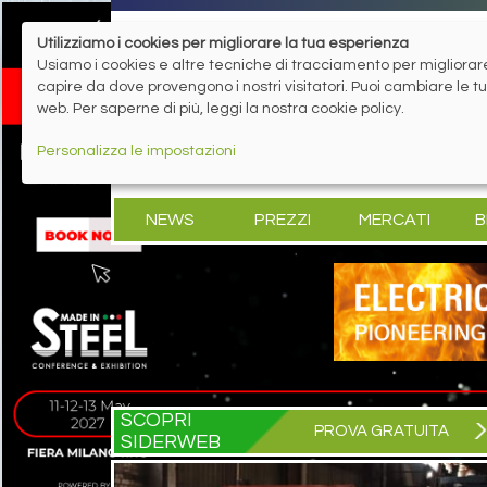
Utilizziamo i cookies per migliorare la tua esperienza
Usiamo i cookies e altre tecniche di tracciamento per migliorare 
capire da dove provengono i nostri visitatori. Puoi cambiare le 
web. Per saperne di più, leggi la nostra cookie policy.
Personalizza le impostazioni
NEWS
PREZZI
MERCATI
B
SCOPRI
PROVA GRATUITA
SIDERWEB