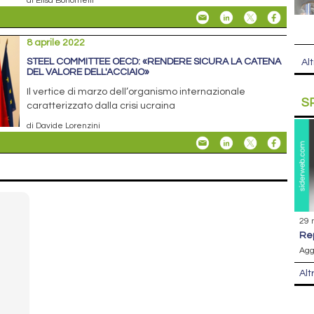
di Elisa Bonomelli
8 aprile 2022
STEEL COMMITTEE OECD: «RENDERE SICURA LA CATENA
Alt
DEL VALORE DELL'ACCIAIO»
Il vertice di marzo dell’organismo internazionale
S
caratterizzato dalla crisi ucraina
di Davide Lorenzini
29 
r
Agg
Alt