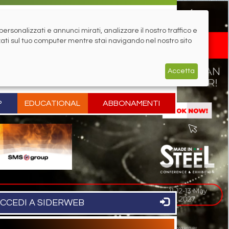
rsonalizzati e annunci mirati, analizzare il nostro traffico e
zati sul tuo computer mentre stai navigando nel nostro sito
Accetta
P
EDUCATIONAL
ABBONAMENTI
CCEDI A SIDERWEB