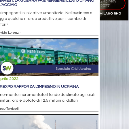
INVEST: LA GUERRA FA EMERGERE IL LATO UMANO
L'ACCIAIO
«Impegnati in iniziative umanitarie. Nel business a
io qualche ritardo produttivo per il cambio di
itori»
avide Lorenzini
prile 2022
REXPO RAFFORZA L’IMPEGNO IN UCRAINA
riormente incrementato il fondo destinato agli aiuti
itari: ora è dotato di 12,5 milioni di dollari
rco Torricelli