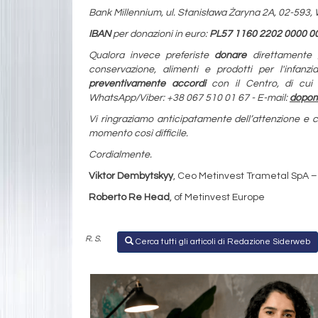
Bank Millennium, ul. Stanisława Żaryna 2A, 02-593
IBAN
per donazioni in euro:
PL57 1160 2202 0000 0
Qualora invece preferiste
donare
direttamente
conservazione, alimenti e prodotti per l'infanzi
preventivamente accordi
con il Centro, di cui r
WhatsApp/Viber: +38 067 510 01 67 - E-mail:
dopom
Vi ringraziamo anticipatamente dell’attenzione e co
momento così difficile.
Cordialmente.
Viktor Dembytskyy
, Ceo Metinvest Trametal SpA –
Roberto Re Head
, of Metinvest Europe
R. S.
Cerca tutti gli articoli di Redazione Siderweb