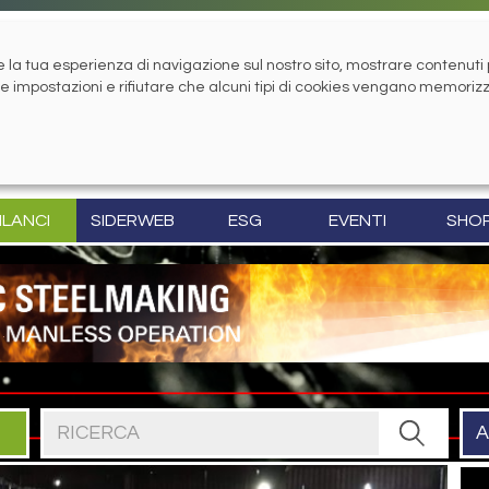
la tua esperienza di navigazione sul nostro sito, mostrare contenuti pe
tue impostazioni e rifiutare che alcuni tipi di cookies vengano memoriz
ILANCI
SIDERWEB
ESG
EVENTI
SHO
Cerca nel sito
A