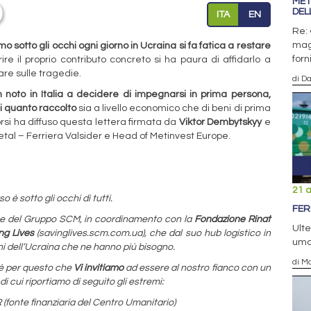
MET
DEL
ITA
EN
Re: 
magg
sotto gli occhi ogni giorno in Ucraina si fa fatica a restare
forn
ire il proprio contributo concreto si ha paura di affidarlo a
rare sulle tragedie.
di D
n noto in Italia a decidere di impegnarsi in prima persona,
i quanto raccolto
sia a livello economico che di beni di prima
rsi ha diffuso questa lettera firmata da
Viktor Dembytskyy
e
al – Ferriera Valsider e Head of Metinvest Europe.
21 a
 è sotto gli occhi di tutti.
FER
e del Gruppo SCM, in coordinamento con la
Fondazione Rinat
Ulte
ng Lives
(savinglives.scm.com.ua), che dal suo hub logistico in
uman
ioni dell’Ucraina che ne hanno più bisogno.
di Ma
 è per questo che
Vi invitiamo
ad essere al nostro fianco con un
i cui riportiamo di seguito gli estremi:
te finanziaria del Centro Umanitario)