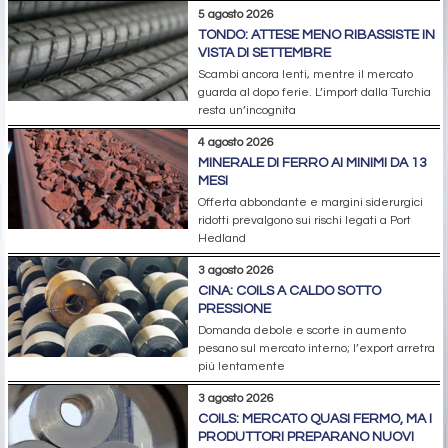
5 agosto 2026
TONDO: ATTESE MENO RIBASSISTE IN
VISTA DI SETTEMBRE
Scambi ancora lenti, mentre il mercato
guarda al dopo ferie. L’import dalla Turchia
resta un’incognita
4 agosto 2026
MINERALE DI FERRO AI MINIMI DA 13
MESI
Offerta abbondante e margini siderurgici
ridotti prevalgono sui rischi legati a Port
Hedland
3 agosto 2026
CINA: COILS A CALDO SOTTO
PRESSIONE
Domanda debole e scorte in aumento
pesano sul mercato interno; l’export arretra
più lentamente
3 agosto 2026
COILS: MERCATO QUASI FERMO, MA I
PRODUTTORI PREPARANO NUOVI