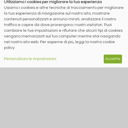
Utilizziamo i cookies per migliorare la tua esperienza
Usiamo i cookies e altre tecniche di tracciamento per migliorare
SIDERWEB TG. EDIZIONE DEL 7 AGOSTO 2026
la tua esperienza di navigazione sul nostro sito, mostrare
contenuti personalizzati e annunci mirati, analizzare il nostro
traffico e capire da dove provengono i nostri visitatori. Puoi
cambiare le tue impostazioni e rifiutare che alcuni tipi di cookies
vengano memorizzati sul tuo computer mentre stai navigando
nel nostro sito web. Per saperne di più, leggi la nostra cookie
policy.
Personalizza le impostazioni
Accetta
7 agosto 2026
Nuova edizione del siderweb TG.
RICICLO IMBALLAGGI