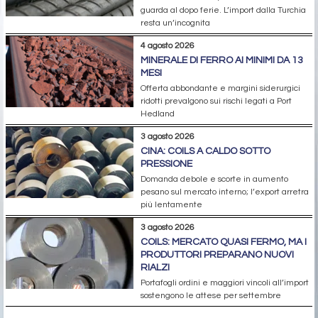
guarda al dopo ferie. L’import dalla Turchia
resta un’incognita
4 agosto 2026
MINERALE DI FERRO AI MINIMI DA 13
MESI
Offerta abbondante e margini siderurgici
ridotti prevalgono sui rischi legati a Port
Hedland
3 agosto 2026
CINA: COILS A CALDO SOTTO
PRESSIONE
Domanda debole e scorte in aumento
pesano sul mercato interno; l’export arretra
più lentamente
3 agosto 2026
COILS: MERCATO QUASI FERMO, MA I
PRODUTTORI PREPARANO NUOVI
RIALZI
Portafogli ordini e maggiori vincoli all’import
sostengono le attese per settembre