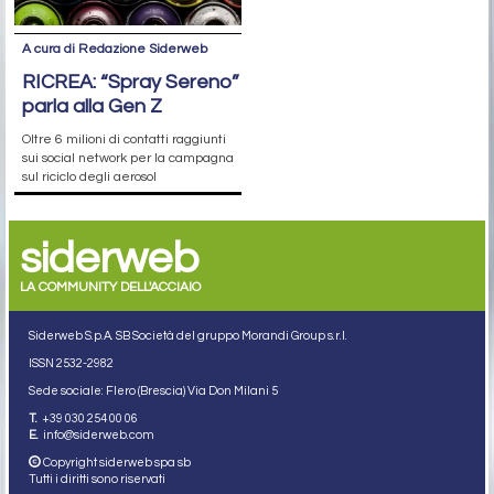
A cura di Redazione Siderweb
RICREA: “Spray Sereno”
parla alla Gen Z
Oltre 6 milioni di contatti raggiunti
sui social network per la campagna
sul riciclo degli aerosol
siderweb
LA COMMUNITY DELL'ACCIAIO
Siderweb S.p.A. SB Società del gruppo Morandi Group s.r.l.
ISSN 2532
-2982
Sede sociale: Flero (Brescia) Via Don Milani 5
T.
+39 030 254 00 06
E.
info@siderweb.com
Copyright siderweb spa sb
Tutti i diritti sono riservati