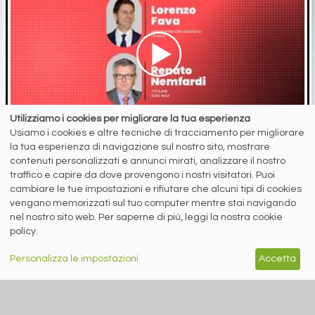
Utilizziamo i cookies per migliorare la tua esperienza
Usiamo i cookies e altre tecniche di tracciamento per migliorare
la tua esperienza di navigazione sul nostro sito, mostrare
5 agosto 2026
contenuti personalizzati e annunci mirati, analizzare il nostro
Quali prospettive per piani e lunghi nel secondo semestre?
traffico e capire da dove provengono i nostri visitatori. Puoi
Le interviste di Stefano Gennari (siderweb) a Lorenzo Fava
cambiare le tue impostazioni e rifiutare che alcuni tipi di cookies
(LSI Inox) ...
vengano memorizzati sul tuo computer mentre stai navigando
nel nostro sito web. Per saperne di più, leggi la nostra cookie
policy.
Personalizza le impostazioni
Accetta
RICICLO IMBALLAGGI