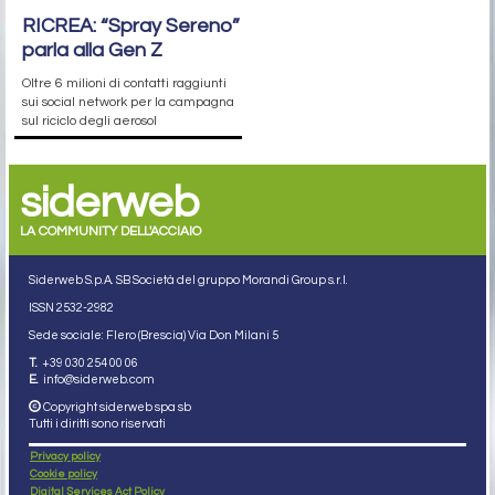
RICREA: “Spray Sereno”
parla alla Gen Z
Oltre 6 milioni di contatti raggiunti
sui social network per la campagna
sul riciclo degli aerosol
siderweb
LA COMMUNITY DELL'ACCIAIO
Siderweb S.p.A. SB Società del gruppo Morandi Group s.r.l.
ISSN 2532
-2982
Sede sociale: Flero (Brescia) Via Don Milani 5
T.
+39 030 254 00 06
E.
info@siderweb.com
Copyright siderweb spa sb
Tutti i diritti sono riservati
Privacy policy
Cookie policy
Digital Services Act Policy