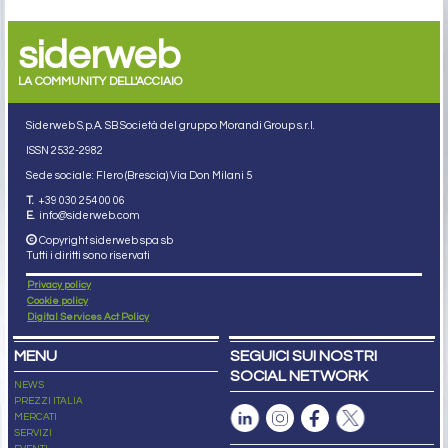
siderweb
LA COMMUNITY DELL'ACCIAIO
Siderweb S.p.A. SB Società del gruppo Morandi Group s.r.l.
ISSN 2532
-2982
Sede sociale: Flero (Brescia) Via Don Milani 5
T.
+39 030 254 00 06
E.
info@siderweb.com
Copyright siderweb spa sb
Tutti i diritti sono riservati
Privacy policy
Cookie policy
Digital Services Act Policy
MENU
SEGUICI SUI NOSTRI
SOCIAL NETWORK
NEWS
PREZZI ITALIA
MERCATI
SERVIZI