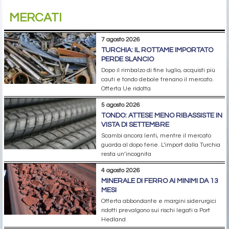
MERCATI
7 agosto 2026
TURCHIA: IL ROTTAME IMPORTATO
PERDE SLANCIO
Dopo il rimbalzo di fine luglio, acquisti più
cauti e tondo debole frenano il mercato.
Offerta Ue ridotta
5 agosto 2026
TONDO: ATTESE MENO RIBASSISTE IN
VISTA DI SETTEMBRE
Scambi ancora lenti, mentre il mercato
guarda al dopo ferie. L’import dalla Turchia
resta un’incognita
4 agosto 2026
MINERALE DI FERRO AI MINIMI DA 13
MESI
Offerta abbondante e margini siderurgici
ridotti prevalgono sui rischi legati a Port
Hedland