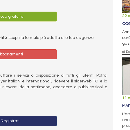
22 o
ova gratuita
COG
Annu
sarà
ento
, scopri la formula più adatta alle tue esigenze.
gas
di D
bbonamenti
ttare i servizi a disposizione di tutti gli utenti. Potrai
ayer italiani e internazionali, ricevere il siderweb TG e la
 rilevanti della settimana, accedere a pubblicazioni e
11 o
MAR
L'am
ana
Registrati
pros