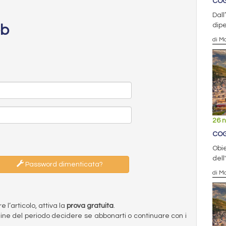
COG
Dall
dipe
eb
di Ma
26 
COG
Obie
dell
Password dimenticata?
di Ma
l’articolo, attiva la
prova gratuita
.
ermine del periodo decidere se abbonarti o continuare con i