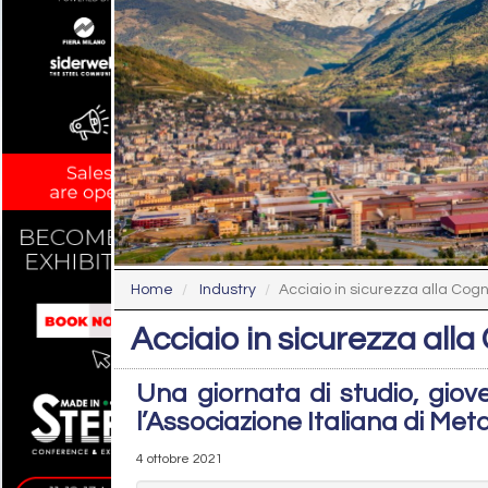
Home
Industry
Acciaio in sicurezza alla Cogn
Acciaio in sicurezza alla
Una giornata di studio, giove
l’Associazione Italiana di Meta
4 ottobre 2021