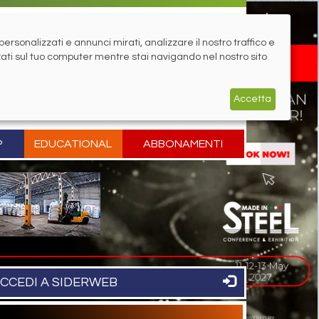
rsonalizzati e annunci mirati, analizzare il nostro traffico e
zati sul tuo computer mentre stai navigando nel nostro sito
Accetta
P
EDUCATIONAL
ABBONAMENTI
CCEDI A SIDERWEB