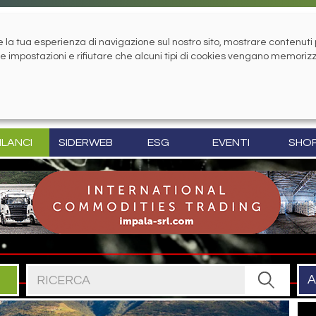
la tua esperienza di navigazione sul nostro sito, mostrare contenuti pe
tue impostazioni e rifiutare che alcuni tipi di cookies vengano memoriz
ILANCI
SIDERWEB
ESG
EVENTI
SHO
Cerca nel sito
A