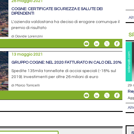
28 maggio 2021
COGNE: CERTIFICATE SICUREZZA E SALUTE DEI
DIPENDENTI
Alt
L'azienda valdostana ha deciso di erogare comunque il
premio di risultato
S
di Davide Lorenzini
13 maggio 2021
GRUPPO COGNE: NEL 2020 FATTURATO IN CALO DEL 20%
Spedite 135mila tonnellate di acciai speciali (-18% sul
2019). Investimenti per oltre 26 milioni di euro
29 
di Marco Torricelli
r
Agg
Alt
S