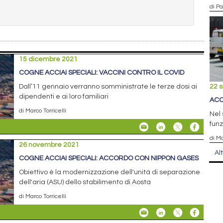
di P
15 dicembre 2021
COGNE ACCIAI SPECIALI: VACCINI CONTRO IL COVID
Dall’11 gennaio verranno somministrate le terze dosi ai
22 
dipendenti e ai loro familiari
ACC
di Marco Torricelli
Nel 
funz
di Ma
26 novembre 2021
Al
COGNE ACCIAI SPECIALI: ACCORDO CON NIPPON GASES
Obiettivo è la modernizzazione dell'unità di separazione
dell'aria (ASU) dello stabilimento di Aosta
di Marco Torricelli