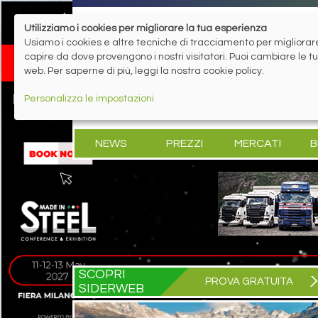
Utilizziamo i cookies per migliorare la tua esperienza
Usiamo i cookies e altre tecniche di tracciamento per migliorare 
capire da dove provengono i nostri visitatori. Puoi cambiare le 
web. Per saperne di più, leggi la nostra cookie policy.
Personalizza le impostazioni
NEWS
PREZZI
MERCATI
B
SCOPRI
PROVA GRATUITA
SIDERWEB