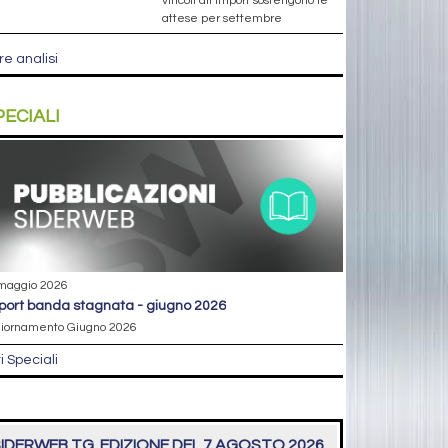
vincoli all’import sostengono le
attese per settembre
re analisi
PECIALI
maggio 2026
eport banda stagnata - giugno 2026
iornamento Giugno 2026
ri Speciali
IDERWEB TG. EDIZIONE DEL 7 AGOSTO 2026