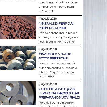
mercato guarda al dopo ferie.
L’import dalla Turchia resta
un’incognita
4 agosto 2026
MINERALE DI FERRO AI
MINIMI DA 13 MESI
Offerta abbondante e margini
siderurgici ridotti prevalgono sui
rischi legati a Port Hedland
3 agosto 2026
CINA: COILS A CALDO
SOTTO PRESSIONE
Domanda debole e scorte in
aumento pesano sul mercato
interno; l’export arretra più
lentamente
3 agosto 2026
COILS: MERCATO QUASI
FERMO, MA I PRODUTTORI
PREPARANO NUOVI RIALZI
Portafogli ordini e maggiori