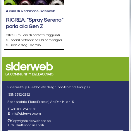
A cura di Redazione Siderweb
RICREA: “Spray Sereno”
parla alla Gen Z
Oltre 6 milioni di contatti raggiunti
sui social network per la campagna
sul riciclo degli aerosol
siderweb
LA COMMUNITY DELL'ACCIAIO
Siderweb S.p.A. SB Società del gruppo Morandi Group s.r.l.
ISSN 2532
-2982
Sede sociale: Flero (Brescia) Via Don Milani 5
T.
+39 030 254 00 06
E.
info@siderweb.com
Copyright siderweb spa sb
Tutti i diritti sono riservati