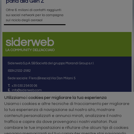
parla alla Gen Z
Oltre 6 milioni di contatti raggiunti
sui social network per la campagna
sul riciclo degli aerosol
siderweb
LA COMMUNITY DELL'ACCIAIO
Siderweb S.p.A. SB Società del gruppo Morandi Group s.r.l.
ISSN 2532
-2982
Sede sociale: Flero (Brescia) Via Don Milani 5
T.
+39 030 254 00 06
E.
info@siderweb.com
Utilizziamo i cookies per migliorare la tua esperienza
Copyright siderweb spa sb
Tutti i diritti sono riservati
Usiamo i cookies e altre tecniche di tracciamento per migliorare
la tua esperienza di navigazione sul nostro sito, mostrare
Privacy policy
contenuti personalizzati e annunci mirati, analizzare il nostro
Cookie policy
Digital Services Act Policy
traffico e capire da dove provengono i nostri visitatori. Puoi
cambiare le tue impostazioni e rifiutare che alcuni tipi di cookies
MENU
SEGUICI SUI NOSTRI
vengano memorizzati sul tuo computer mentre stai navigando