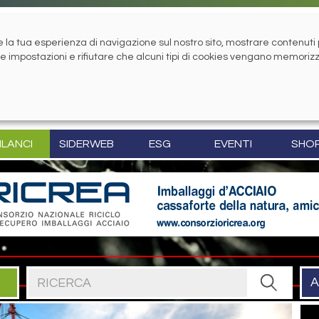
la tua esperienza di navigazione sul nostro sito, mostrare contenuti pe
tue impostazioni e rifiutare che alcuni tipi di cookies vengano memoriz
ILANCI
SIDERWEB
ESG
EVENTI
SHO
Cerca nel sito
A