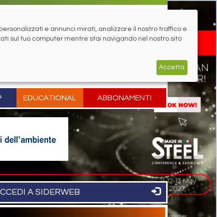
rsonalizzati e annunci mirati, analizzare il nostro traffico e
zati sul tuo computer mentre stai navigando nel nostro sito
Accetta
P
EDUCATIONAL
ABBONAMENTI
CCEDI A SIDERWEB