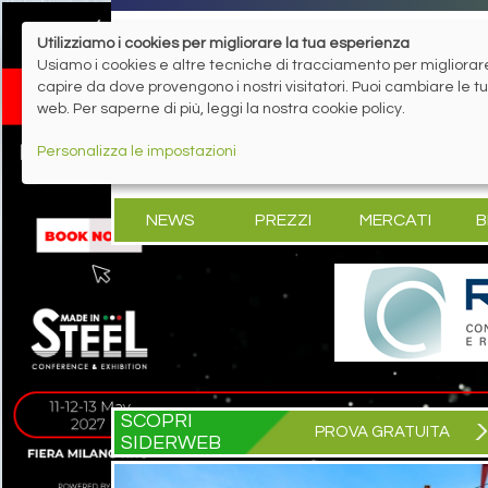
Utilizziamo i cookies per migliorare la tua esperienza
Usiamo i cookies e altre tecniche di tracciamento per migliorare 
capire da dove provengono i nostri visitatori. Puoi cambiare le 
web. Per saperne di più, leggi la nostra cookie policy.
Personalizza le impostazioni
NEWS
PREZZI
MERCATI
B
SCOPRI
PROVA GRATUITA
SIDERWEB