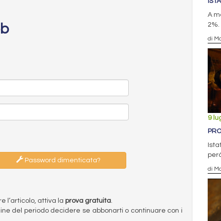
ISTA
A ma
2%. 
eb
di Ma
9 lu
PRO
Ista
però
Password dimenticata?
di Ma
l’articolo, attiva la
prova gratuita
.
ermine del periodo decidere se abbonarti o continuare con i