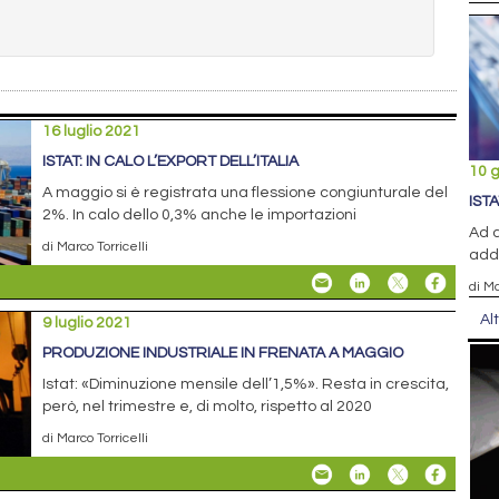
16 luglio 2021
ISTAT: IN CALO L’EXPORT DELL’ITALIA
10 
A maggio si è registrata una flessione congiunturale del
IST
2%. In calo dello 0,3% anche le importazioni
Ad a
di Marco Torricelli
addi
di Ma
Al
9 luglio 2021
PRODUZIONE INDUSTRIALE IN FRENATA A MAGGIO
Istat: «Diminuzione mensile dell’1,5%». Resta in crescita,
però, nel trimestre e, di molto, rispetto al 2020
di Marco Torricelli