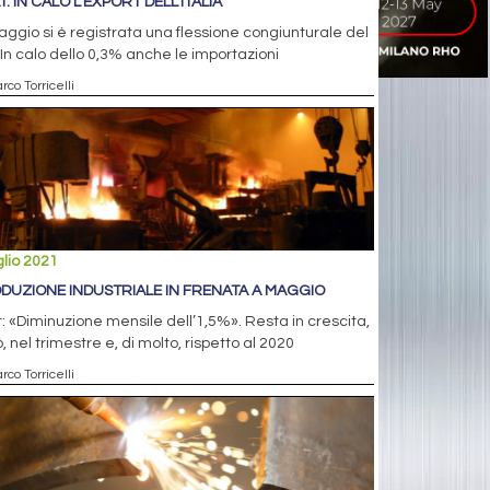
T: IN CALO L’EXPORT DELL’ITALIA
ggio si è registrata una flessione congiunturale del
In calo dello 0,3% anche le importazioni
rco Torricelli
glio 2021
DUZIONE INDUSTRIALE IN FRENATA A MAGGIO
t: «Diminuzione mensile dell’1,5%». Resta in crescita,
, nel trimestre e, di molto, rispetto al 2020
rco Torricelli