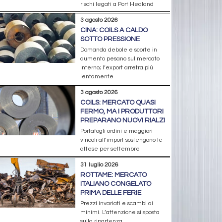
rischi legati a Port Hedland
3 agosto 2026
CINA: COILS A CALDO
SOTTO PRESSIONE
Domanda debole e scorte in
aumento pesano sul mercato
interno; l’export arretra più
lentamente
3 agosto 2026
COILS: MERCATO QUASI
FERMO, MA I PRODUTTORI
PREPARANO NUOVI RIALZI
Portafogli ordini e maggiori
vincoli all’import sostengono le
attese per settembre
31 luglio 2026
ROTTAME: MERCATO
ITALIANO CONGELATO
PRIMA DELLE FERIE
Prezzi invariati e scambi ai
minimi. L’attenzione si sposta
sulla ripartenza