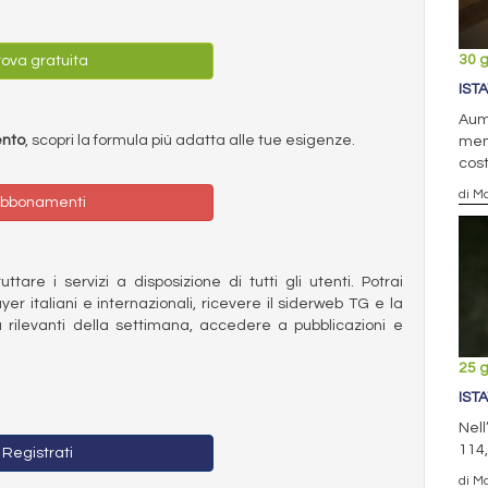
30 
ova gratuita
IST
Aum
ento
, scopri la formula più adatta alle tue esigenze.
mens
cost
di Ma
bbonamenti
ttare i servizi a disposizione di tutti gli utenti. Potrai
ayer italiani e internazionali, ricevere il siderweb TG e la
 rilevanti della settimana, accedere a pubblicazioni e
25 
IST
Nell
114,
Registrati
di Ma