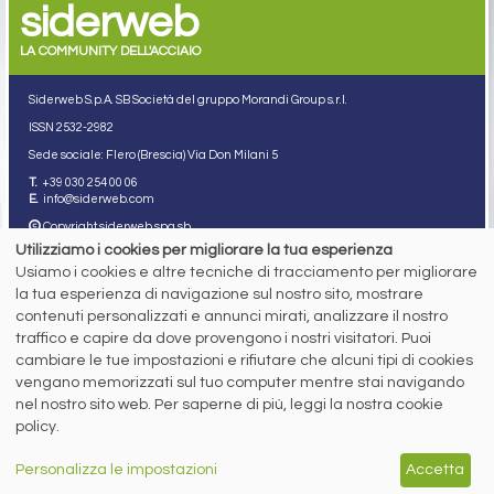
siderweb
LA COMMUNITY DELL'ACCIAIO
Siderweb S.p.A. SB Società del gruppo Morandi Group s.r.l.
ISSN 2532
-2982
Sede sociale: Flero (Brescia) Via Don Milani 5
T.
+39 030 254 00 06
E.
info@siderweb.com
Copyright siderweb spa sb
Tutti i diritti sono riservati
Utilizziamo i cookies per migliorare la tua esperienza
Usiamo i cookies e altre tecniche di tracciamento per migliorare
Privacy policy
la tua esperienza di navigazione sul nostro sito, mostrare
Cookie policy
Digital Services Act Policy
contenuti personalizzati e annunci mirati, analizzare il nostro
traffico e capire da dove provengono i nostri visitatori. Puoi
MENU
SEGUICI SUI NOSTRI
cambiare le tue impostazioni e rifiutare che alcuni tipi di cookies
SOCIAL NETWORK
vengano memorizzati sul tuo computer mentre stai navigando
NEWS
nel nostro sito web. Per saperne di più, leggi la nostra cookie
PREZZI ITALIA
MERCATI
policy.
SERVIZI
EVENTI
Personalizza le impostazioni
Accetta
ABBONAMENTI
MADE IN STEEL