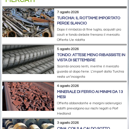
7 agosto 2026
TURCHIA: IL ROTTAME IMPORTATO
PERDE SLANCIO
Dopo il rimbalzo di fine luglio, acquisti più
cauti e tondo debole frenano il mercato.
Offerta Ue ridotta
5 agosto 2026
TONDO: ATTESE MENO RIBASSISTE IN
VISTA DI SETTEMBRE
Scambi ancora lenti, mentre il mercato
guarda al dopo ferie. L’import dalla Turchia
resta un’incognita
4 agosto 2026
MINERALE DI FERRO AI MINIMI DA 13
MESI
Offerta abbondante e margini siderurgici
ridotti prevalgono sui rischi legati a Port
Hedland
3 agosto 2026
CINA: COILS A CALDO SOTTO