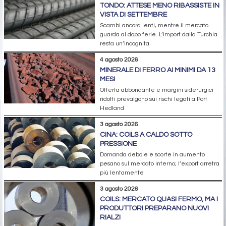
TONDO: ATTESE MENO RIBASSISTE IN
VISTA DI SETTEMBRE
Scambi ancora lenti, mentre il mercato
guarda al dopo ferie. L’import dalla Turchia
resta un’incognita
4 agosto 2026
MINERALE DI FERRO AI MINIMI DA 13
MESI
Offerta abbondante e margini siderurgici
ridotti prevalgono sui rischi legati a Port
Hedland
3 agosto 2026
CINA: COILS A CALDO SOTTO
PRESSIONE
Domanda debole e scorte in aumento
pesano sul mercato interno; l’export arretra
più lentamente
3 agosto 2026
COILS: MERCATO QUASI FERMO, MA I
PRODUTTORI PREPARANO NUOVI
RIALZI