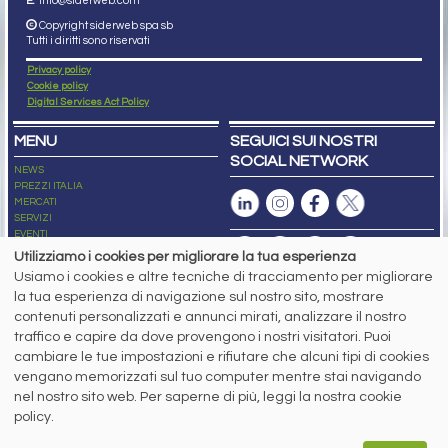
E.
info@siderweb.com
Copyright siderweb spa sb
Tutti i diritti sono riservati
Privacy policy
Cookie policy
Digital Services Act Policy
MENU
SEGUICI SUI NOSTRI
SOCIAL NETWORK
NEWS
PREZZI ITALIA
MERCATI
SERVIZI
EVENTI
ABBONAMENTI
Utilizziamo i cookies per migliorare la tua esperienza
MADE IN STEEL
Usiamo i cookies e altre tecniche di tracciamento per migliorare
NEWSLETTER
la tua esperienza di navigazione sul nostro sito, mostrare
Capitale Sociale: 190.000€ interamente versato
contenuti personalizzati e annunci mirati, analizzare il nostro
Registro delle Imprese di Brescia
traffico e capire da dove provengono i nostri visitatori. Puoi
Codice Fiscale e Partita I.V.A.:
IT03562320170
R.E.A. n. 419331
cambiare le tue impostazioni e rifiutare che alcuni tipi di cookies
vengano memorizzati sul tuo computer mentre stai navigando
www.siderweb.com: Autorizzazione del Tribunale di Brescia n. 11/2004 del 17
nel nostro sito web. Per saperne di più, leggi la nostra cookie
marzo 2004, Iscrizione al R.O.C. n. 26116.
Direttrice Responsabile:
policy.
Elisa Bonomelli
Vicedirettore Responsabile: