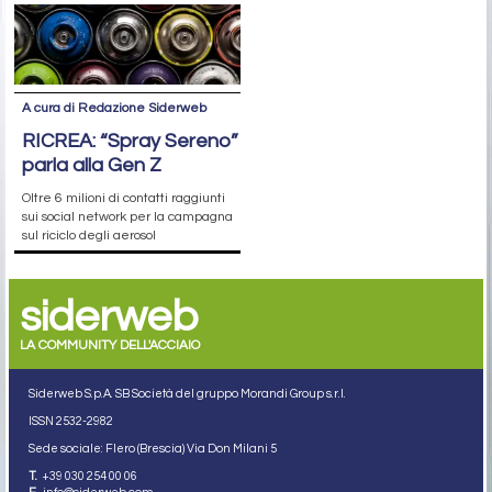
A cura di Redazione Siderweb
RICREA: “Spray Sereno”
parla alla Gen Z
Oltre 6 milioni di contatti raggiunti
sui social network per la campagna
sul riciclo degli aerosol
siderweb
LA COMMUNITY DELL'ACCIAIO
Siderweb S.p.A. SB Società del gruppo Morandi Group s.r.l.
ISSN 2532
-2982
Sede sociale: Flero (Brescia) Via Don Milani 5
T.
+39 030 254 00 06