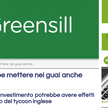
A
ttere nei guai anche...
bbe mettere nei guai anche
di investimento potrebbe avere effetti
o del tycoon inglese
9 m