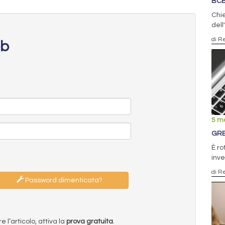
BCE
Chie
dell
di R
eb
5 m
GRE
È ro
inve
di R
Password dimenticata?
l’articolo, attiva la
prova gratuita
.