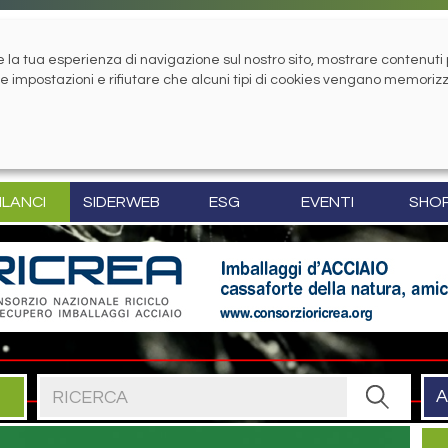
la tua esperienza di navigazione sul nostro sito, mostrare contenuti pe
tue impostazioni e rifiutare che alcuni tipi di cookies vengano memoriz
ILANCI
SIDERWEB
ESG
EVENTI
SHO
Cerca nel sito
A