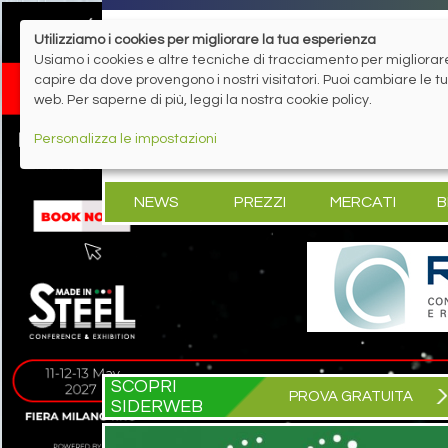
Utilizziamo i cookies per migliorare la tua esperienza
Usiamo i cookies e altre tecniche di tracciamento per migliorare 
capire da dove provengono i nostri visitatori. Puoi cambiare le 
web. Per saperne di più, leggi la nostra cookie policy.
Personalizza le impostazioni
NEWS
PREZZI
MERCATI
B
SCOPRI
PROVA GRATUITA
SIDERWEB