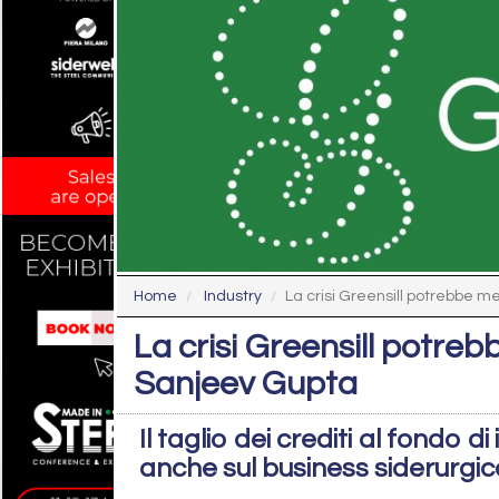
Home
Industry
La crisi Greensill potrebbe me
La crisi Greensill potre
Sanjeev Gupta
Il taglio dei crediti al fondo 
anche sul business siderurgic