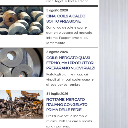
rischi legati a Port Hedland
3 agosto 2026
CINA: COILS A CALDO
SOTTO PRESSIONE
Domanda debole e scorte in
aumento pesano sul mercato
interno; l’export arretra più
lentamente
3 agosto 2026
COILS: MERCATO QUASI
FERMO, MA I PRODUTTORI
PREPARANO NUOVI RIALZI
Portafogli ordini e maggiori
vincoli all’import sostengono le
attese per settembre
31 luglio 2026
ROTTAME: MERCATO
ITALIANO CONGELATO
PRIMA DELLE FERIE
Prezzi invariati e scambi ai
minimi. L’attenzione si sposta
sulla ripartenza