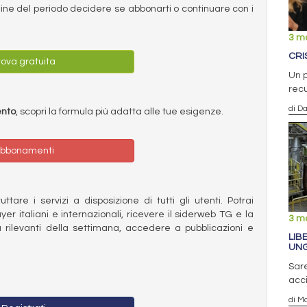
ermine del periodo decidere se abbonarti o continuare con i
3 m
CRI
ova gratuita
Un p
recu
di D
ento
, scopri la formula più adatta alle tue esigenze.
bbonamenti
ttare i servizi a disposizione di tutti gli utenti. Potrai
ayer italiani e internazionali, ricevere il siderweb TG e la
3 m
 rilevanti della settimana, accedere a pubblicazioni e
LIB
UNG
Sare
acci
di Ma