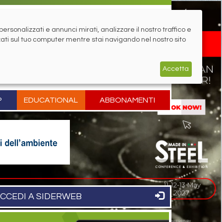
rsonalizzati e annunci mirati, analizzare il nostro traffico e
zati sul tuo computer mentre stai navigando nel nostro sito
Accetta
P
EDUCATIONAL
ABBONAMENTI
CCEDI A SIDERWEB