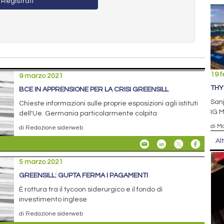
Registrati
19 f
9 marzo 2021
THY
BCE IN APPRENSIONE PER LA CRISI GREENSILL
Sanj
Chieste informazioni sulle proprie esposizioni agli istituti
IG M
dell'Ue. Germania particolarmente colpita
di Ma
di Redazione siderweb
Al
5 marzo 2021
GREENSILL: GUPTA FERMA I PAGAMENTI
È rottura tra il tycoon siderurgico e il fondo di
investimento inglese
di Redazione siderweb