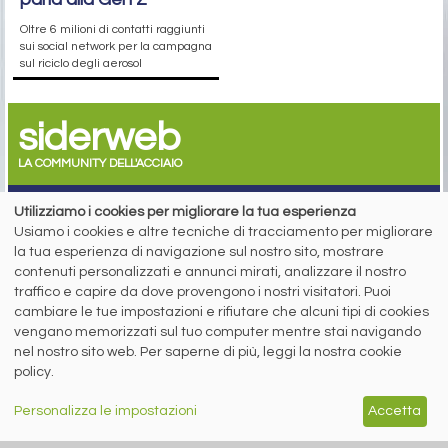
Oltre 6 milioni di contatti raggiunti
sui social network per la campagna
sul riciclo degli aerosol
siderweb
LA COMMUNITY DELL'ACCIAIO
Siderweb S.p.A. SB Società del gruppo Morandi Group s.r.l.
Utilizziamo i cookies per migliorare la tua esperienza
Usiamo i cookies e altre tecniche di tracciamento per migliorare
ISSN 2532
-2982
la tua esperienza di navigazione sul nostro sito, mostrare
Sede sociale: Flero (Brescia) Via Don Milani 5
contenuti personalizzati e annunci mirati, analizzare il nostro
T.
+39 030 254 00 06
traffico e capire da dove provengono i nostri visitatori. Puoi
E.
info@siderweb.com
cambiare le tue impostazioni e rifiutare che alcuni tipi di cookies
Copyright siderweb spa sb
vengano memorizzati sul tuo computer mentre stai navigando
Tutti i diritti sono riservati
nel nostro sito web. Per saperne di più, leggi la nostra cookie
Privacy policy
policy.
Cookie policy
Digital Services Act Policy
Personalizza le impostazioni
Accetta
MENU
SEGUICI SUI NOSTRI